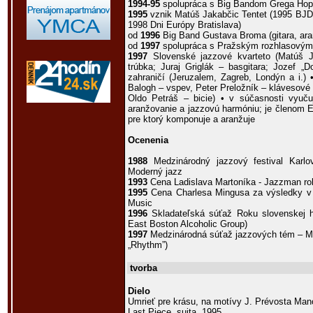
1994-95
spolupráca s Big Bandom Grega Hop
1995
vznik Matúš Jakabčic Tentet (1995 BJD;
1998 Dni Európy Bratislava)
od
1996
Big Band Gustava Broma (gitara, ara
od
1997
spolupráca s Pražským rozhlasový
1997
Slovenské jazzové kvarteto (Matúš Ja
trúbka; Juraj Griglák – basgitara; Jozef „
zahraničí (Jeruzalem, Zagreb, Londýn a i.)
Balogh – vspev, Peter Preložník – klávesové n
Oldo Petráš – bicie) • v súčasnosti vyuču
aranžovanie a jazzovú harmóniu; je členom E
pre ktorý komponuje a aranžuje
Ocenenia
1988
Medzinárodný jazzový festival Karlo
Moderný jazz
1993
Cena Ladislava Martoníka - Jazzman ro
1995
Cena Charlesa Mingusa za výsledky v 
Music
1996
Skladateľská súťaž Roku slovenskej h
East Boston Alcoholic Group)
1997
Medzinárodná súťaž jazzových tém – Mon
„Rhythm”)
tvorba
Dielo
Umrieť pre krásu, na motívy J. Prévosta Man
Last Piece, suita, 1995