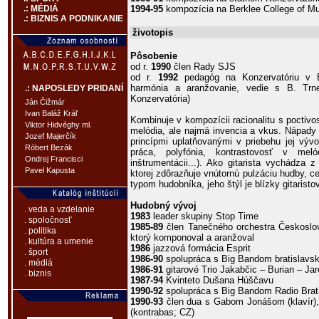
1994-95
kompozícia na Berklee College of M
.: MÉDIÁ
.: BIZNIS A PODNIKANIE
životopis
Pôsobenie
od r.
1990
člen Rady SJS
od r.
1992
pedagóg na Konzervatóriu v Br
harmónia a aranžovanie, vedie s B. Trn
.: NAPOSLEDY PRIDANÍ
Konzervatória)
Ján Čižmár
Ivan Baláž Kráľ
Kombinuje v kompozícii racionalitu s poctivos
Viktor Hidvéghy ml.
melódia, ale najmä invencia a vkus. Nápady hľ
Jozef Majerčík
princípmi uplatňovanými v priebehu jej vývo
Róbert Bezák
práca, polyfónia, kontrastovosť v meló
Ondrej Francisci
inštrumentácii...). Ako gitarista vychádza 
Pavel Kapusta
ktorej zdôrazňuje vnútornú pulzáciu hudby, c
typom hudobníka, jeho štýl je blízky gitarist
Hudobný vývoj
. veda a vzdelanie
1983
leader skupiny Stop Time
. spoločnosť
1985-89
člen Tanečného orchestra Českoslove
. politika
ktorý komponoval a aranžoval
. kultúra a umenie
1986
jazzová formácia Esprit
. šport
1986-90
spolupráca s Big Bandom bratislavsk
. médiá
1986-91
gitarové Trio Jakabčic – Burian – Jar
. biznis
1987-94
Kvinteto Dušana Húščavu
1990-92
spolupráca s Big Bandom Radio Brat
1990-93
člen dua s Gabom Jonášom (klavír),
(kontrabas; CZ)