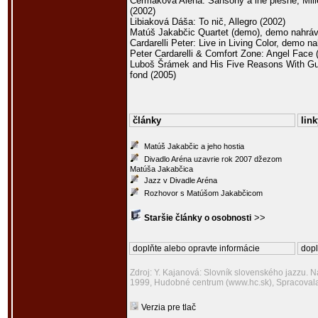
Čermáková Alena: Šansóny a iné piesne, Mill
(2002)
Libiaková Dáša: To nič, Allegro (2002)
Matúš Jakabčic Quartet (demo), demo nahráv
Cardarelli Peter: Live in Living Color, demo n
Peter Cardarelli & Comfort Zone: Angel Face 
Luboš Šrámek and His Five Reasons With G
fond (2005)
články
link
Matúš Jakabčic a jeho hostia
Divadlo Aréna uzavrie rok 2007 džezom
Matúša Jakabčica
Jazz v Divadle Aréna
Rozhovor s Matúšom Jakabčicom
>>
Staršie články o osobnosti
doplňte alebo opravte informácie
dopl
Zdroj: Y. Kajanová: Slovník slovenského jazzu. 
1999, Hudobné centrum (www.hc.sk), Spracoval
Verzia pre tlač