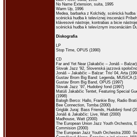
No Name Extension, suita, 1995
Warm Up, 1996
Medea, barbarka z Kolchidy, scénická hudba k
scénická hudba k televíznej inscenácii Príbeh
klávesové nástroje, kontrabas a bicie nástroj
scénická hudba k televíznym inscenáciám Du
Diskografia
LP
Stop Time, OPUS (1990)
CD
Far and Yet Near (Jakabčic – Jonáš – Balzar),
Slovak Jazz '92, Slovenská jazzová spoločno
Jonáš – Jakabčic – Balzar: Trio' 04, Arta (199
Gustav Brom Big Band: Legenda, MUSICA (1
Gustav Brom Big Band, OPUS (1997)
Slovak Jazz ´97, Hudobný fond (1997)
Matúš Jakabčic Tentet, Featuring Special G
(1998)
Balogh Berco: Hallo, Frankie Boy, Radio Brati
Bee Connection, Tomba (2000)
Griglák Juraj: Bass Friends, Hudobný fond (2
Jonáš & Jakabčic: Live, Watt (2000)
Madhouse, Watt (2000)
The European Union Jazz Youth Orchestra, E
Commision (2000)
The European Jazz Youth Orchestra 2000: Sw