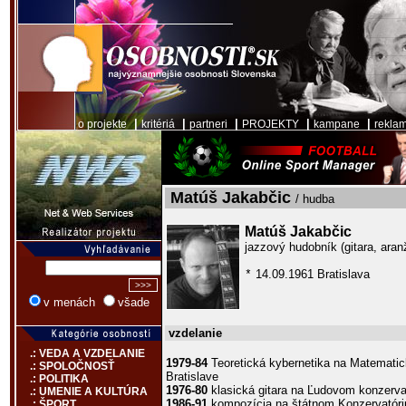
|
|
|
|
|
o projekte
kritériá
partneri
PROJEKTY
kampane
rekla
Matúš Jakabčic
/ hudba
Matúš Jakabčic
jazzový hudobník (gitara, ara
14.09.1961 Bratislava
*
v menách
všade
vzdelanie
.: VEDA A VZDELANIE
1979-84
Teoretická kybernetika na Matematick
.: SPOLOČNOSŤ
Bratislave
.: POLITIKA
1976-80
klasická gitara na Ľudovom konzervat
.: UMENIE A KULTÚRA
1986-91
kompozícia na štátnom Konzervatóriu
.: ŠPORT