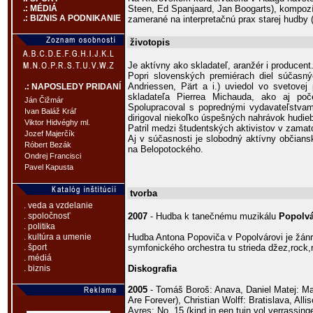
Steen, Ed Spanjaard, Jan Boogarts), kompozí
.: MÉDIÁ
.: BIZNIS A PODNIKANIE
zamerané na interpretačnú prax starej hudby 
životopis
Je aktívny ako skladateľ, aranžér i producent
Popri slovenských premiérach diel súčasný
Andriessen, Pärt a i.) uviedol vo svetovej
.: NAPOSLEDY PRIDANÍ
skladateľa Pierrea Michauda, ako aj poč
Ján Čižmár
Spolupracoval s poprednými vydavateľstvami
Ivan Baláž Kráľ
dirigoval niekoľko úspešných nahrávok hudieb
Viktor Hidvéghy ml.
Patril medzi študentských aktivistov v zamato
Jozef Majerčík
Aj v súčasnosti je slobodný aktívny občiansk
Róbert Bezák
na Belopotockého.
Ondrej Francisci
Pavel Kapusta
tvorba
. veda a vzdelanie
2007
- Hudba k tanečnému muzikálu
Popolv
. spoločnosť
. politika
Hudba Antona Popoviča v Popolvárovi je žánr
. kultúra a umenie
symfonického orchestra tu strieda džez,rock,r
. šport
. médiá
Diskografia
. biznis
2005
- Tomáš Boroš: Anava, Daniel Matej: Ma
Are Forever), Christian Wolff: Bratislava, Al
Ayres: No. 15 (kind in een tuin vol verrass