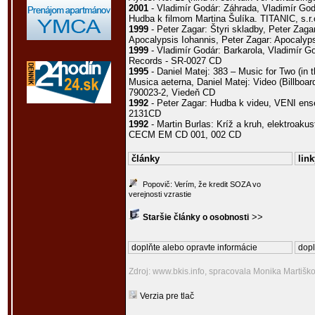
2001
- Vladimír Godár: Záhrada, Vladimír God
Hudba k filmom Martina Šulíka. TITANIC, s.r
1999
- Peter Zagar: Štyri skladby, Peter Zaga
Apocalypsis Iohannis, Peter Zagar: Apocalyp
1999
- Vladimír Godár: Barkarola, Vladimír Go
Records - SR-0027 CD
1995
- Daniel Matej: 383 – Music for Two (in 
Musica aeterna, Daniel Matej: Video (Billb
790023-2, Viedeň CD
1992
- Peter Zagar: Hudba k videu, VENI en
2131CD
1992
- Martin Burlas: Kríž a kruh, elektroakus
CECM EM CD 001, 002 CD
články
link
Popovič: Verím, že kredit SOZA vo
verejnosti vzrastie
>>
Staršie články o osobnosti
doplňte alebo opravte informácie
dopl
Zdroj: www.bkis.info, spracovala Monika Martišk
Verzia pre tlač