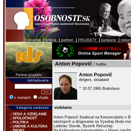
|
|
|
|
|
o projekte
kritériá
partneri
PROJEKTY
kampane
rekla
Anton Popovič
/ hudba
Anton Popovič
dirigent, skladateľ
10.07.1965 Bratislava
*
v menách
všade
vzdelanie
.: VEDA A VZDELANIE
Anton Popovič študoval na Konzervatóriu v Br
.: SPOLOČNOSŤ
nástrojoch a dirigovanie na Vysokej škole mú
.: POLITIKA
Ladislav Slovák, Bystrík Režucha).
.: UMENIE A KULTÚRA
Na Kráľovskom konzervatóriu v Haagu navštev
.: ŠPORT