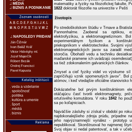
matematiky a fyziky na filozofickej fakulte, P
.: MÉDIÁ
.: BIZNIS A PODNIKANIE
1822
doktorát filozofie na univerzite v Pešti
životopis
Po stredoškolskom štúdiu v Trnave a Bratisla
Pannonhalme. Zaoberal sa optikou, ex
elektrofyzikou, a elektromagnetizmom. Bo
.: NAPOSLEDY PRIDANÍ
experimentálnym fyzikom a konštruk
Ján Čižmár
priekopníkom v elektrotechnike. Svojimi vý
Ivan Baláž Kráľ
elektromagnetických javov sa zaradil me
Viktor Hidvéghy ml.
storočia. Obohatil vedu a techniku desiatka
Jozef Majerčík
maďarské pramene ich uvádzajú osemdesiat),
Róbert Bezák
sa tiež zdokonalením galvanických článkov.
Ondrej Francisci
Pavel Kapusta
Zmysel a cieľ fyziky videl vo výskume síl 
zapríčiňujú vznik spomenutých javov". Bol 
atómov, i keď vtedajšie oficiálne stanovisko h
. veda a vzdelanie
Dokázateľne bol prvým konštruktérom el
. spoločnosť
otáčajúcu časť tvorili elektromagnety, pri
. politika
ortuťového komutátora. V roku
1842
ho použi
. kultúra a umenie
sa po koľajniciach.
. šport
. médiá
Najväčšie zásluhy si získal v období po rok
. biznis
najdokonalejšieho zdroja prúdu, prípadne n
jeho najvýznamnejší vynález - prototyp 
nepublikoval. Skonštruoval ho najmenej šty
Svoj objav si nedal patentovať, a tak v uče