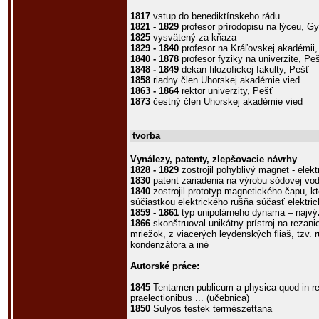
1817
vstup do benediktínskeho rádu
1821 - 1829
profesor prírodopisu na lýceu, Gy
1825
vysvätený za kňaza
1829 - 1840
profesor na Kráľovskej akadémii,
1840 - 1878
profesor fyziky na univerzite, Pe
1848 - 1849
dekan filozofickej fakulty, Pešť
1858
riadny člen Uhorskej akadémie vied
1863 - 1864
rektor univerzity, Pešť
1873
čestný člen Uhorskej akadémie vied
tvorba
Vynálezy, patenty, zlepšovacie návrhy
1828 - 1829
zostrojil pohyblivý magnet - elek
1830
patent zariadenia na výrobu sódovej vo
1840
zostrojil prototyp magnetického čapu, k
súčiastkou elektrického rušňa súčasť elektri
1859 - 1861
typ unipolárneho dynama – najvý
1866
skonštruoval unikátny prístroj na rezan
mriežok, z viacerých leydenských fliaš, tzv. 
kondenzátora a iné
Autorské práce:
1845
Tentamen publicum a physica quod in re
praelectionibus ... (učebnica)
1850
Sulyos testek természettana