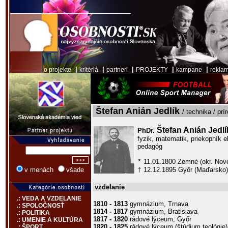
|
|
|
|
|
o projekte
kritériá
partneri
PROJEKTY
kampane
rekla
Štefan Anián Jedlík
/ technika / pr
Štefan Anián Jedlí
PhDr.
fyzik, matematik, priekopník e
pedagóg
11.01.1800 Zemné (okr. Nov
*
12.12.1895 Győr (Maďarsko)
v menách
všade
†
vzdelanie
.: VEDA A VZDELANIE
1810 - 1813
gymnázium, Trnava
.: SPOLOČNOSŤ
1814 - 1817
gymnázium, Bratislava
.: POLITIKA
1817 - 1820
rádové lýceum, Győr
.: UMENIE A KULTÚRA
1820 - 1825
rádové lýceum (štúdium teológie
.: ŠPORT