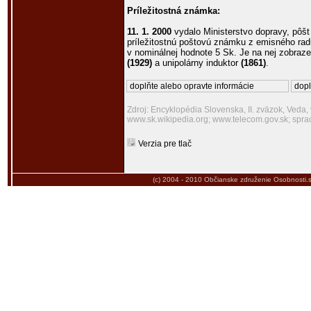
Príležitostná známka:
11. 1. 2000
vydalo Ministerstvo dopravy, pôšt
príležitostnú poštovú známku z emisného rad
v nominálnej hodnote 5 Sk. Je na nej zobraze
(1929)
a unipolárny induktor
(1861)
.
doplňte alebo opravte informácie
dopl
Zdroj: Encyklopédia Slovenska, II. zväzok, Veda,
www.sk.wikipedia.org; www.telecom.gov.sk; spra
Verzia pre tlač
(c) 2004 - 2010
Občianske združenie Osobnosti.