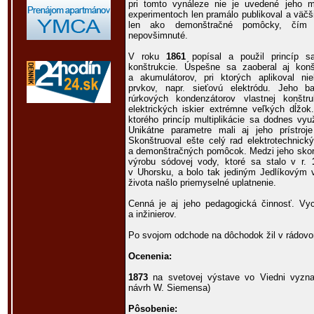
pri tomto vynáleze nie je uvedené jeho 
experimentoch len pramálo publikoval a väčši
len ako demonštračné pomôcky, čím j
nepovšimnuté.
V roku
1861
popísal a použil princíp s
konštrukcie. Úspešne sa zaoberal aj kon
a akumulátorov, pri ktorých aplikoval n
prvkov, napr. sieťovú elektródu. Jeho ba
rúrkových kondenzátorov vlastnej konštru
elektrických iskier extrémne veľkých dĺžo
ktorého princíp multiplikácie sa dodnes vy
Unikátne parametre mali aj jeho prístroj
Skonštruoval ešte celý rad elektrotechnický
a demonštračných pomôcok. Medzi jeho skoré 
výrobu sódovej vody, ktoré sa stalo v r.
v Uhorsku, a bolo tak jediným Jedlíkovým 
života našlo priemyselné uplatnenie.
Cenná je aj jeho pedagogická činnosť. Vyc
a inžinierov.
Po svojom odchode na dôchodok žil v rádovo
Ocenenia:
1873
na svetovej výstave vo Viedni vyzn
návrh W. Siemensa)
Pôsobenie: