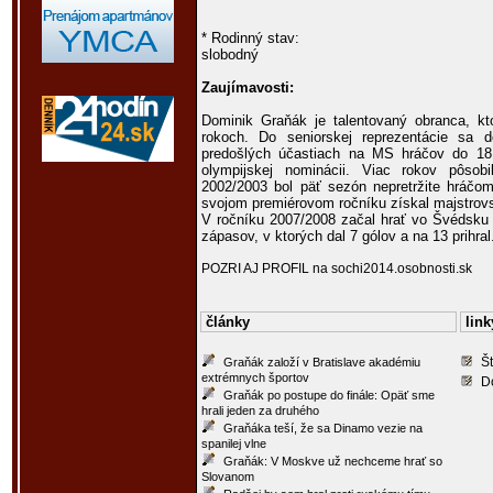
* Rodinný stav:
slobodný
Zaujímavosti:
Dominik Graňák je talentovaný obranca, kt
rokoch. Do seniorskej reprezentácie sa
predošlých účastiach na MS hráčov do 18
olympijskej nominácii. Viac rokov pôso
2002/2003 bol päť sezón nepretržite hráčo
svojom premiérovom ročníku získal majstrovsk
V ročníku 2007/2008 začal hrať vo Švédsku 
zápasov, v ktorých dal 7 gólov a na 13 prihral
POZRI AJ PROFIL na sochi2014.osobnosti.sk
články
link
Št
Graňák založí v Bratislave akadémiu
extrémnych športov
D
Graňák po postupe do finále: Opäť sme
hrali jeden za druhého
Graňáka teší, že sa Dinamo vezie na
spanilej vlne
Graňák: V Moskve už nechceme hrať so
Slovanom