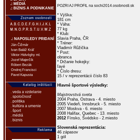
.: MÉDIÁ
POZRI AJ PROFIL na sochi2014.osobnosti.sk
.: BIZNIS A PODNIKANIE
* Výška:
181 cm
* Váha:
77 kg
* Klub:
Slavia Praha, ČR
.: NAPOSLEDY PRIDANÍ
* Tréner:
Ján Čižmár
Vladimír Růžička
Ivan Baláž Kráľ
* Post:
Viktor Hidvéghy ml.
obranca
Jozef Majerčík
* Držanie hokejky:
Róbert Bezák
ľavé
Ondrej Francisci
* Číslo dresu:
Pavel Kapusta
15 / v reprezentácii číslo 83
Hlavné športové výsledky:
. veda a vzdelanie
Majstrovstvá sveta
. spoločnosť
2004 Praha, Ostrava - 4. miesto
. politika
2005 Viedeň, Innsbruck - 5. miesto
. kultúra a umenie
2007 Moskva - 6. miesto
. šport
2008 Halifax, Quebec - 13. miesto
. médiá
2012
Fínsko, Švédsko - 2.miesto
. biznis
Slovenská reprezentácia:
46 zápasov
1 gól