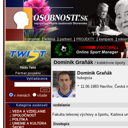
|
|
|
|
|
o projekte
kritériá
partneri
PROJEKTY
kampane
rekla
Dominik Graňák
/ kolektívne športy
Dominik Graňák
hokejista
11.06.1983 Havířov, Česká r
*
v menách
všade
vzdelanie
.: VEDA A VZDELANIE
Fakulta telesnej výchovy a športu, Karlova un
.: SPOLOČNOSŤ
.: POLITIKA
.: UMENIE A KULTÚRA
životopis
.: ŠPORT