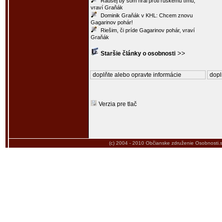
Radšej by som hral proti ruskému tímu,
vraví Graňák
Dominik Graňák v KHL: Chcem znovu
Gagarinov pohár!
Riešim, či príde Gagarinov pohár, vraví
Graňák
>>
Staršie články o osobnosti
doplňte alebo opravte informácie
dopl
Verzia pre tlač
(c) 2004 - 2010
Občianske združenie Osobnosti.