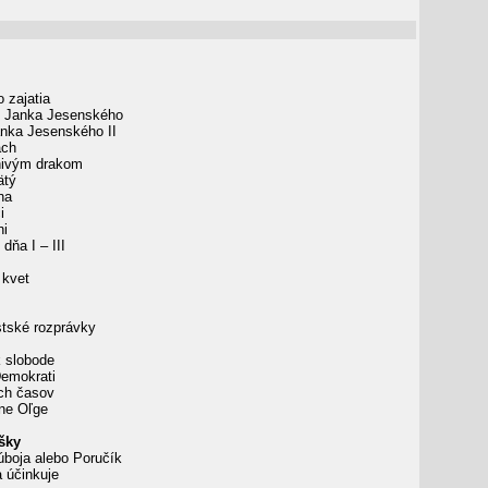
 zajatia
 Janka Jesenského
nka Jesenského II
ach
nivým drakom
ätý
na
i
ni
dňa I – III
kvet
ské rozprávky
 slobode
emokrati
ch časov
čne Oľge
šky
boja alebo Poručík
 účinkuje