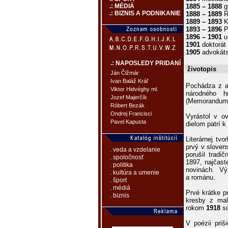
1885 – 1888
g
.: MÉDIÁ
.: BIZNIS A PODNIKANIE
1888 – 1889
R
1889 – 1893
K
1893 – 1896
P
1896 – 1901
u
1901
doktorát 
1905
advokáts
.: NAPOSLEDY PRIDANÍ
životopis
Ján Čižmár
Ivan Baláž Kráľ
Pochádza z a
Viktor Hidvéghy ml.
národného h
Jozef Majerčík
(Memorandum, 
Róbert Bezák
Ondrej Francisci
Vyrástol v o
Pavel Kapusta
dielom patrí 
Literárnej tv
prvý v sloven
. veda a vzdelanie
porušil tradi
. spoločnosť
1897, najčast
. politika
novinách. Vý
. kultúra a umenie
a románu.
. šport
. médiá
Prvé krátke p
. biznis
kresby z mal
rokom
1918
sú
V poézii priš