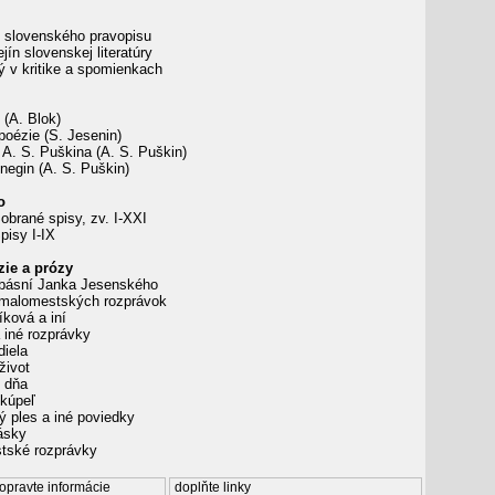
 slovenského pravopisu
jín slovenskej literatúry
 v kritike a spomienkach
(A. Blok)
oézie (S. Jesenin)
A. S. Puškina (A. S. Puškin)
egin (A. S. Puškin)
o
obrané spisy, zv. I-XXI
pisy I-IX
zie a prózy
básní Janka Jesenského
malomestských rozprávok
ková a iní
 iné rozprávky
diela
život
 dňa
kúpeľ
 ples a iné poviedky
ásky
ské rozprávky
opravte informácie
doplňte linky