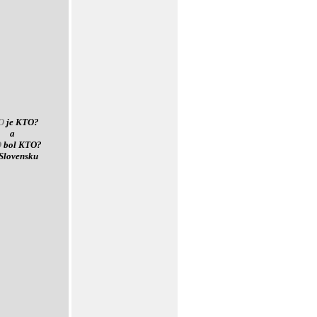
O
je KTO?
a
O
bol KTO?
Slovensku