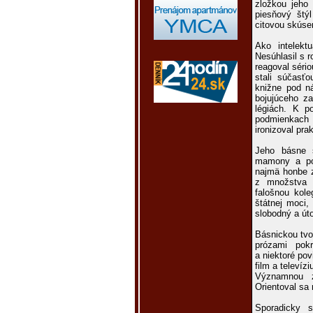
zložkou jeho 
piesňový štý
citovou skúse
Ako intelekt
Nesúhlasil s 
reagoval séri
stali súčasť
knižne pod n
bojujúceho za
légiách. K po
podmienkach 
ironizoval pra
Jeho básne s
mamony a poli
najmä honbe z
z množstva r
falošnou kole
štátnej moci,
slobodný a út
Básnickou tvo
prózami pokr
a niektoré po
film a televízi
Významnou zl
Orientoval sa 
Sporadicky s