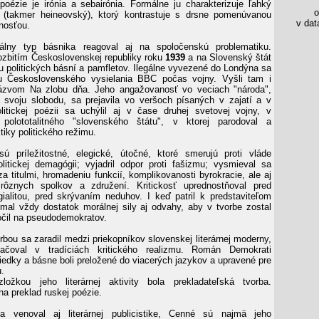
poézie je irónia a sebairónia. Formálne ju charakterizuje ľahký
os
l (takmer heineovský), ktorý kontrastuje s drsne pomenúvanou
v data
nosťou.
uálny typ básnika reagoval aj na spoločenskú problematiku.
rozbitím Československej republiky roku
1939
a na Slovenský štát
ou politických básní a pamfletov. Ilegálne vyvezené do Londýna sa
ou Československého vysielania BBC počas vojny. Vyšli tam i
ázvom Na zlobu dňa. Jeho angažovanosť vo veciach "národa",
 svoju slobodu, sa prejavila vo veršoch písaných v zajatí a v
litickej poézii sa uchýlil aj v čase druhej svetovej vojny, v
polototalitného "slovenského štátu", v ktorej parodoval a
ktiky politického režimu.
ú príležitostné, elegické, útočné, ktoré smerujú proti vláde
tickej demagógii; vyjadril odpor proti fašizmu; vysmieval sa
a titulmi, hromadeniu funkcií, komplikovanosti byrokracie, ale aj
ôznych spolkov a združení. Kritickosť uprednostňoval pred
gialitou, pred skrývaním neduhov. I keď patril k predstaviteľom
 mal vždy dostatok morálnej sily aj odvahy, aby v tvorbe zostal
očil na pseudodemokratov.
rbou sa zaradil medzi priekopníkov slovenskej literárnej moderny,
ačoval v tradíciách kritického realizmu. Román Demokrati
viedky a básne boli preložené do viacerých jazykov a upravené pre
u.
ožkou jeho literárnej aktivity bola prekladateľská tvorba.
na preklad ruskej poézie.
a venoval aj literárnej publicistike, Cenné sú najmä jeho