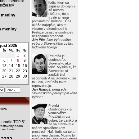
rinec Benedikt
ľudia, ktorí sa
ožerský
zapísali do dejín a
sú autormi
niečoho, čo je
 meniny
trvalé a nemá
pominuteľnú hodnotu. Čas
ukáže najlepšie, ako to
á meniny
vlastne v skutočnosti je.
Pretože ozajstné osobnosti
nezapadnú prachom.
Ján Filc
, člen Výkonného
výboru Slovenského zväzu
ust 2026
ľadového hokeja
Št
Pia
So
Ne
1
2
Pre mňa je
osobnosťou
6
7
8
9
Slovensko ako
2
13
14
15
16
také. Myslím si, že
9
20
21
22
23
Slovensko si
zaslúži titul
6
27
28
29
30
osobnosti. A na Slovensku sú
to ľudia, ktorí nás takto
reprezentujú.
Ján Riapoš
, predseda
Slovenského paralympijského
výboru
Projekt
2026
Osobnosti.sk si
veľmi vážim.
Považujem za
dobré, že vznikol a
i poradie TOP 51
že sa etabloval v
zostavený podľa
našom spoločenskom
i osobností
prostredí. Naši ľudia sa takto
pripomenú ďalším. Možno to