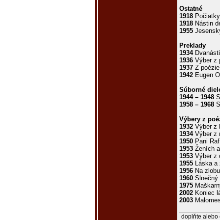
Ostatné
1918
Počiatky
1918
Nástin de
1955
Jesenský
Preklady
1934
Dvanásti 
1936
Výber z p
1937
Z poézie 
1942
Eugen On
Súborné diel
1944 – 1948
S
1958 – 1968
S
Výbery z poé
1932
Výber z 
1934
Výber z 
1950
Pani Rafí
1953
Ženích a
1953
Výber z 
1955
Láska a 
1956
Na zlobu
1960
Slnečný 
1975
Maškarný
2002
Koniec l
2003
Malomest
doplňte alebo 