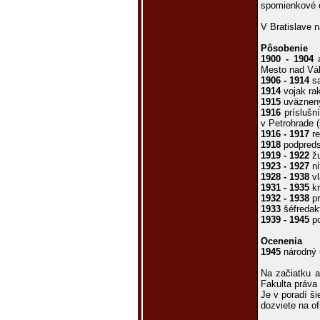
spomienkové č
V Bratislave 
Pôsobenie
1900 - 1904
a
Mesto nad V
1906 - 1914
sa
1914
vojak ra
1915
uväznený
1916
príslušn
v Petrohrade 
1916 - 1917
re
1918
podpreds
1919 - 1922
žu
1923 - 1927
ni
1928 - 1938
vl
1931 - 1935
kr
1932 - 1938
pr
1933
šéfredak
1939 - 1945
po
Ocenenia
1945
národný 
Na začiatku 
Fakulta práva
Je v poradí š
dozviete na of