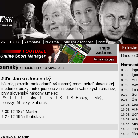
|
|
|
|
|
PROJEKTY
kampane
reklama
pridajte osobnosť
kontakt
Dnes je 0
Narodeni
esenský
/ medicína / spisovatelia
Ing
8.08.
Igo
8.08.
Janko Jesenský
JUDr.
Ann
8.08.
básnik, prozaik, prekladateľ, významný predstaviteľ slovenskej
Vav
9.08.
modernej prózy, autor jedného z najlepších satirických románov,
Imr
9.08.
prvý slovenský národný umelec
Ser
9.08.
PS: J. J.; J. J –ský; J. J. –ý; J. K.; J. S. Enský; J –ský;
Šte
9.08.
Lenský; M –ský; Záhorák
Lás
10.08.
Vla
10.08.
30.12.1874 Martin
*
Boh
10.08.
27.12.1945 Bratislava
†
Vla
10.08.
Mir
10.08.
Ján
10.08.
Ján
10.08.
ka škola, Martin