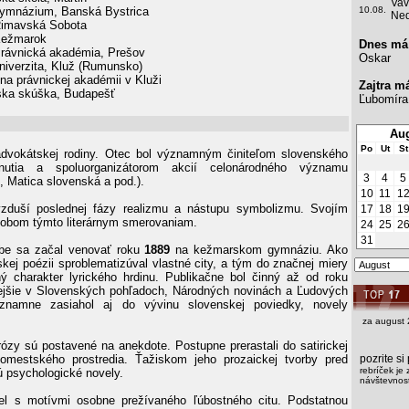
Vav
ymnázium, Banská Bystrica
10.08.
Ned
imavská Sobota
ežmarok
Dnes má
rávnická akadémia, Prešov
Oskar
niverzita, Kluž (Rumunsko)
na právnickej akadémii v Kluži
Zajtra m
ka skúška, Budapešť
Ľubomíra
Aug
Po
Ut
St
dvokátskej rodiny. Otec bol významným činiteľom slovenského
nutia a spoluorganizátorom akcií celonárodného významu
3
4
5
Matica slovenská a pod.).
10
11
1
vzduší poslednej fázy realizmu a nástupu symbolizmu. Svojím
17
18
1
k obom týmto literárnym smerovaniam.
24
25
2
31
orbe sa začal venovať roku
1889
na kežmarskom gymnáziu. Ako
skej poézii sproblematizúval vlastné city, a tým do značnej miery
čný charakter lyrického hrdinu. Publikačne bol činný až od roku
ejšie v Slovenských pohľadoch, Národných novinách a Ľudových
znamne zasiahol aj do vývinu slovenskej poviedky, novely
za august 
rózy sú postavené na anekdote. Postupne prerastali do satirickej
omestského prostredia. Ťažiskom jeho prozaickej tvorby pred
pozrite s
rebríček je 
 psychologické novely.
návštevnost
iel s motívmi osobne prežívaného ľúbostného citu. Podstatnou