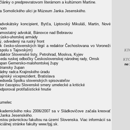
lánky o predprevratovom literárnom a kultúrnom Martine.
na Somolického ulici je Múzeum Janka Jesenského.
dvokátsky koncipient, Bytča, Liptovský Mikuláš, Martin, Nové
áhom
mostatný advokát, Bánovce nad Bebravou
kúsko-uhorskej armády
, odvedený na ruský front
ík česko-slovenských légií a redaktor Čechoslovana vo Voroneži
(spolu s Tajovským)
KT
daktor Slovenské listy, Petrohrad, Moskva, Kyjev
eda ruskej odbočky Československej národnej rady, Omsk
KT
pan Gemersko-malohontskej župy
na 
triansky župan
ádny radca Krajinského úradu
ajinský viceprezident, Bratislava
edseda Spolku slovenských spisovateľov
tor časopisu Slovenské smery umelecké a kritické
dporoval protifašistické hnutie
umelec
akademického roku 2006/2007 sa v Sládkovičove začala kreovať
 Janka Jesenského.
iestou právnickou fakultou na území Slovenska. Viac informácií sa
iciálnej stránke fakulty www.fpjj.sk.