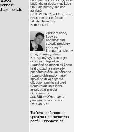
2303
budú pre niekoho vzory, ktoré
budú chcieť dosiahnuť. Lebo
obností
títo ľudia pomaly, ale isto
báze portálu
zaniknú.
prof. MUDr. Pavel Traubner,
PhD.
, dekan Lekárskej
fakulty Univerzity
Komenského
Žijeme v dobe,
kedy sa
osobnosťami
stávajú produkty
mediálnych
kampaní a hviezdy
rôznych reality show.
Naozajstný význam pojmu
osobnosť degraduje.
Skutočné osobnosti sú často
krát v úzadí a málokedy
poznáme práve ich názor na
rôzne problematiky našej
spoločnosti. Aj z týchto
dôvodov vznikla asi pred
troma rokmi myšlienka
zrealizovať projekt
Osobnosti.sk.
Ing. Viliam Koza
, autor
projektu, predseda o.z.
Osobnosti.sk
Tlačová konferencia k
spusteniu internetového
portálu Osobnosti.sk
.