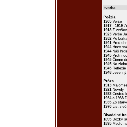
tvorba
Poézia
1905
Verše
1917 - 1919
Zo
1918
Z veršov
1923
Verše Ja
1932
Po búrk
1941
Pred oh
1944
Hnev sv
1944
Náš hrdi
1945
Proti noc
1945
Čierne d
1945
Na zlobu 
1945
Reflexie
1948
Jesenný 
Próza
1913
Malomest
1921
Novely
1933
Cestou k
1934 a 1938
D
1935
Zo starý
1970
List sle
Divadelné fra
1895
Bozky sú
1895
Medicína