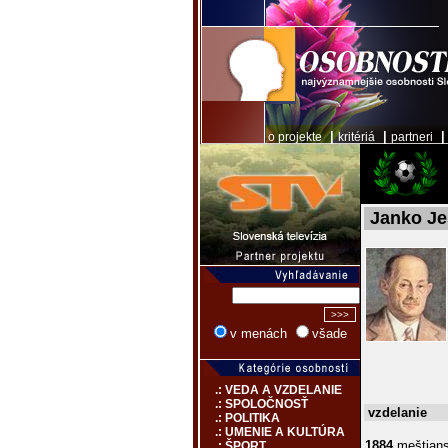
|
|
o projekte
kritériá
partneri
Janko J
v menách
všade
.: VEDA A VZDELANIE
.: SPOLOČNOSŤ
vzdelanie
.: POLITIKA
.: UMENIE A KULTÚRA
1884
meštians
.: ŠPORT