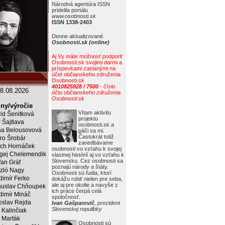
Národná agentúra ISSN
pridelila portálu
www.osobnosti.sk
ISSN 1338-2403
Denne aktualizované.
Osobnosti.sk (online)
Aj Vy máte možnosť podporiť
Osobnosti.sk svojimi darmi a
príspevkami zaslanými na
účet občianskeho združenia
Osobnosti.sk
4010825928 / 7500
- číslo
8.08.2026
účtu občianskeho združenia
Osobnosti.sk
ny/výročie
Vítam aktivitu
rid Šenitková
projektu
r Šajtlava
osobnosti.sk a
a Belousovová
páči sa mi.
Častokrát totiž
ro Šrobár
zanedbávame
ich Hornáček
osobnosti vo vzťahu k svojej
gej Chelemendik
vlastnej histórií aj vo vzťahu k
Slovensku. Cez osobnosti sa
fan Gráf
poznajú národy a štáty.
zló Nagy
Osobnosti sú ľudia, ktorí
dimír Ferko
dokážu robiť nielen pre seba,
ale aj pre okolie a navyše z
uslav Chňoupek
ich práce čerpá celá
dimír Mináč
spoločnosť.
oslav Rejda
Ivan Gašparovič
, prezident
Slovenskej repulibky
 Kalinčiak
 Marták
Osobnosti sú