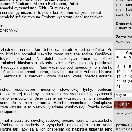
Tib
11.08.
úkromné štúdium u Michala Bodického, Potok
Mar
11.08.
emecké gymnázium v Sibiu (Rumunsko)
Lad
11.08.
umunské gymnáziu v Brašove, kde zmaturoval (Rumunsko)
Cyr
11.08.
hemické inžinierstvo na Českom vysokom učení technickom
Dnes má
ier
Ľubomíra
z techniky
Zajtra m
Vavrinec
 vlastným menom Ján Botto, sa narodil v rodine roľníka. Po
Aug
ch štúdiách pomáhal niekoľko rokov príbuznej rodine Kováčovej
Po
Ut
St
eľských aktivitách. V období pražských štúdií sa zblížil
i mladých hlasistov a odvtedy svoje verše a preklady publikoval
3
4
5
 tlačových orgánoch. Písal väčšinou pod pseudonymom Janko
otožnosť nebola hneď známa, objavil ju František Votruba. Na prvé
10
11
1
 Hviezdoslav a zároveň ľudová pieseň, ktorej poetiku dokázal
17
18
1
ť.
24
25
2
31
eľskou osobnosťou modernej slovenskej lyriky, vedúcim
om slovenskej moderny a slovenského symbolizmu, významný
skeho symbolizmu. Jeho básne sa vyznačujú silným sociálno-
osom. Je v nich prítomná Hollého hrdinskosť, Chalupkova
tova vzbura, a to všetko vyjadrené kraskovsky. Poézia skrýva
é tajomno.
za august 
jímal impulzy zo súvekej svetovej poézie, napr. z francúzskeho
Všetky tieto podnety z vyspelých umeleckých kultúr vedel
pozrite s
jbytne tak, aby sa aj ich prispením čo najplnšie uplatnila jeho
rebríček je 