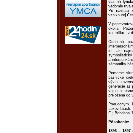
vlastná lyric
vedomie trval
Po návrate z
vzniknutej Če
V poprevratov
okolia. Pozo
kostolíku - v 
Osobitnú po
interpersonál
iní, ale najm
symbolistic
a interpunkčn
sémantiky bá
Pomerne skro
básnické die
vývin slovens
generácie až 
vojne a tesne
preložená do 
Pseudonym I
Lukovištiach.
C.; Bohdana J.
Pôsobenie:
1896 – 1897
d