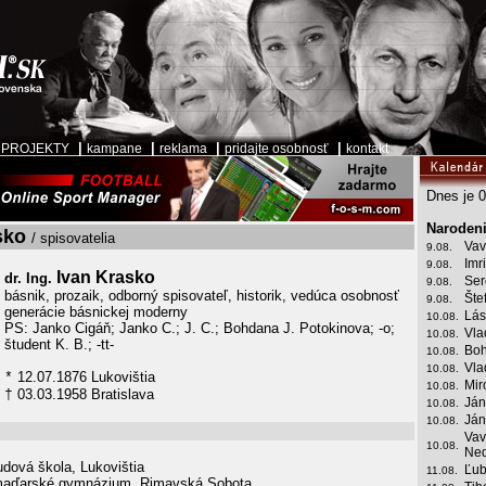
|
|
|
|
|
PROJEKTY
kampane
reklama
pridajte osobnosť
kontakt
Dnes je 0
Narodeni
sko
/ spisovatelia
Vav
9.08.
Imr
9.08.
Ivan Krasko
dr. Ing.
Ser
9.08.
básnik, prozaik, odborný spisovateľ, historik, vedúca osobnosť
Šte
9.08.
generácie básnickej moderny
Lás
10.08.
PS: Janko Cigáň; Janko C.; J. C.; Bohdana J. Potokinova; -o;
Vla
10.08.
študent K. B.; -tt-
Boh
10.08.
Vla
10.08.
12.07.1876 Lukovištia
*
Mir
10.08.
03.03.1958 Bratislava
†
Ján
10.08.
Ján
10.08.
Vav
10.08.
Ned
udová škola, Lukovištia
Ľub
11.08.
aďarské gymnázium, Rimavská Sobota