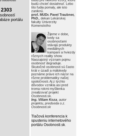
budú pre niekoho vzory, ktoré
i osobností
budú chcieť dosiahnuť. Lebo
títo ľudia pomaly, ale isto
2303
zaniknú.
obností
prof. MUDr. Pavel Traubner,
PhD.
, dekan Lekárskej
báze portálu
fakulty Univerzity
Komenského
Žijeme v dobe,
kedy sa
osobnosťami
stávajú produkty
mediálnych
kampaní a hviezdy
rôznych reality show.
Naozajstný význam pojmu
osobnosť degraduje.
Skutočné osobnosti sú často
krát v úzadí a málokedy
poznáme práve ich názor na
rôzne problematiky našej
spoločnosti. Aj z týchto
dôvodov vznikla asi pred
troma rokmi myšlienka
zrealizovať projekt
Osobnosti.sk.
Ing. Viliam Koza
, autor
projektu, predseda o.z.
Osobnosti.sk
Tlačová konferencia k
spusteniu internetového
portálu Osobnosti.sk
.