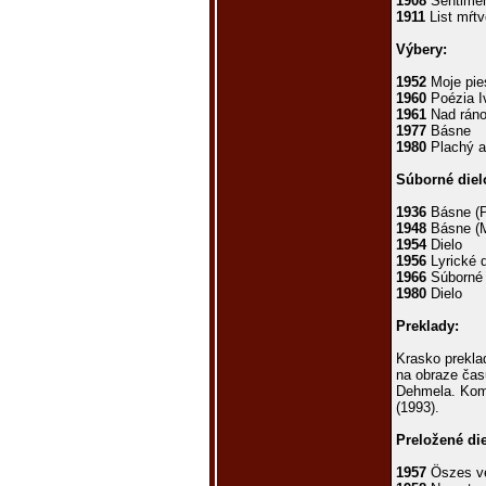
1908
Sentimen
1911
List mŕt
Výbery:
1952
Moje pie
1960
Poézia I
1961
Nad rán
1977
Básne
1980
Plachý a
Súborné diel
1936
Básne (P
1948
Básne (M
1954
Dielo
1956
Lyrické d
1966
Súborné d
1980
Dielo
Preklady:
Krasko prekla
na obraze čas
Dehmela. Komp
(1993).
Preložené die
1957
Öszes ve