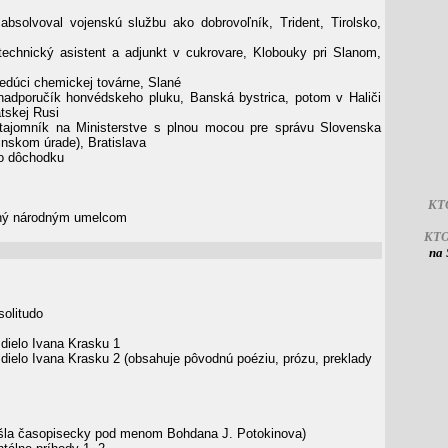
absolvoval vojenskú službu ako dobrovoľník, Trident, Tirolsko,
echnický asistent a adjunkt v cukrovare, Klobouky pri Slanom,
edúci chemickej továrne, Slané
adporučík honvédskeho pluku, Banská bystrica, potom v Haliči
tskej Rusi
ajomník na Ministerstve s plnou mocou pre správu Slovenska
inskom úrade), Bratislava
do dôchodku
KT
ný národným umelcom
KT
na 
solitudo
dielo Ivana Krasku 1
ielo Ivana Krasku 2 (obsahuje pôvodnú poéziu, prózu, preklady
šla časopisecky pod menom Bohdana J. Potokinova)