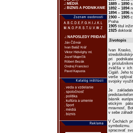
1889 – 1890
s
.: MÉDIÁ
.: BIZNIS A PODNIKANIE
1892 – 1894
n
1894 – 1896
r
1900 – 1905
c
Praha
1905
titul inžin
1925
doktorát 
.: NAPOSLEDY PRIDANÍ
životopis
Ján Čižmár
Ivan Baláž Kráľ
Ivan Krasko,
Viktor Hidvéghy ml.
stredoškolský
Jozef Majerčík
pri podnikat
Róbert Bezák
s príslušníkm
Ondrej Francisci
zväčša v ich
Pavel Kapusta
Cigáň. Jeho t
verše vplýval
svojsky využi
. veda a vzdelanie
Je zakladat
. spoločnosť
predstaviteľ
. politika
básnik európ
. kultúra a umenie
etickým pát
. šport
mravnosť, Bot
. médiá
v sebe záhadn
. biznis
V Čechách pri
symbolizmu. 
spracovať svo