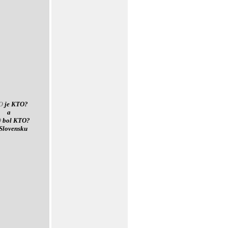
O
je KTO?
a
O
bol KTO?
Slovensku