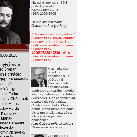
Národná agentúra ISSN
pridelila portálu
www.osobnosti.sk
ISSN 1338-2403
Denne aktualizované.
Osobnosti.sk (online)
Aj Vy máte možnosť podporiť
Osobnosti.sk svojimi darmi a
príspevkami zaslanými na
účet občianskeho združenia
Osobnosti.sk
4010825928 / 7500
- číslo
9.08.2026
účtu občianskeho združenia
Osobnosti.sk
ny/výročie
Vítam aktivitu
ro Šrobár
projektu
ich Hornáček
osobnosti.sk a
gej Chelemendik
páči sa mi.
Častokrát totiž
fan Gráf
zanedbávame
zló Nagy
osobnosti vo vzťahu k svojej
dimír Ferko
vlastnej histórií aj vo vzťahu k
Slovensku. Cez osobnosti sa
uslav Chňoupek
poznajú národy a štáty.
dimír Mináč
Osobnosti sú ľudia, ktorí
oslav Rejda
dokážu robiť nielen pre seba,
ale aj pre okolie a navyše z
 Kalinčiak
ich práce čerpá celá
 Marták
spoločnosť.
rinec Benedikt
Ivan Gašparovič
, prezident
ožerský
Slovenskej repulibky
omír Višňovský
Osobnosti sú