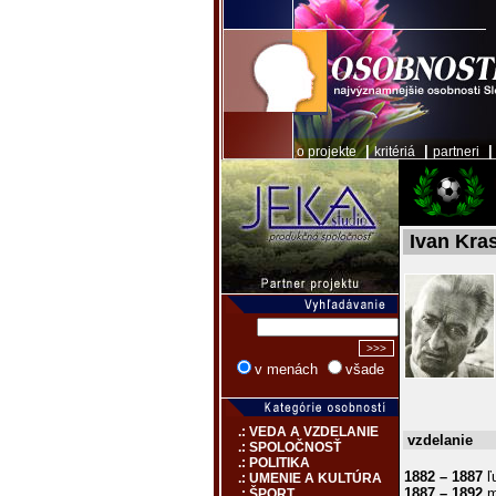
|
|
o projekte
kritériá
partneri
Ivan Kra
v menách
všade
.: VEDA A VZDELANIE
vzdelanie
.: SPOLOČNOSŤ
.: POLITIKA
1882 – 1887
ľ
.: UMENIE A KULTÚRA
1887 – 1892
m
.: ŠPORT