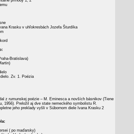
tálne príhody 1, 2
vemu
sne
vana Krasku v uhľokresbách Jozefa Šturdíka
om
kord
o:
raha-Bratislava)
artin)
ielo
ielo. Zv. 1. Poézia
dal z rumunskej poézie – M. Eminesca a novších básnikov (Tiene
u, 1956). Preložil aj dve state nemeckého symbolistu R.
letne jeho preklady vyšli v Súbornom diele Ivana Krasku 2
la:
rsei ( po maďarsky)