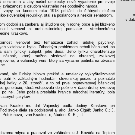
návštevnost
ká senzibilita a aby našiel umelecky nové vyjadrenie pre svoje
ej zviazanosti s osudom vlastného neslobodného národa.
 vojny sa koncom roku 1918 prihlásil do štátnych služieb
os
sko-slovenskej republiky, stal sa poslancom a neskôr senátorom.
v data
om období sa zaoberal aj štúdiom dejín rodnej obce a jej blízkeho
rnosť venoval aj architektonickej pamiatke - stredovekému
dedine Kraskovo.
zornosť venoval tiež tematizácii záhad ľudskej psychiky,
nych vzťahov a bytia. Záhadným problémom neboli básnikovi iba
ä sám lyrický subjekt, jeho duša. Jeho lyriku charakterizuje
ký náznak, ktorý možno sledovať na obraznej, zvukovej
ej rovine, a eufonický verš, ktorý sa výrazne podieľa na utváraní
sne.
mné, ale ľudsky hlboko prežité a umelecky vykryštalizované
lo patrí k základným hodnotám slovenskej poézie a poznačilo
kej lyriky v 20. storočí, a to od prvej poprevratovej básnickej
po generáciu, ktorá vstupovala do poézie v čase druhej svetovej
 po nej. Jeho poézia presiahla hranice národnej literatúry, bola
viacerých jazykov.
van Krasko mu dal Vajanský podľa dediny Kraskovo pri
 Pod svoje diela sa podpisoval aj ako: Janko Cigáň; Janko C.; J.
 Potokinova; Ivan Krasko; -o; študent K. B.; -tt-.
ozorca mlyna a pracoval vo voštinárni u J. Kováča na Teplom