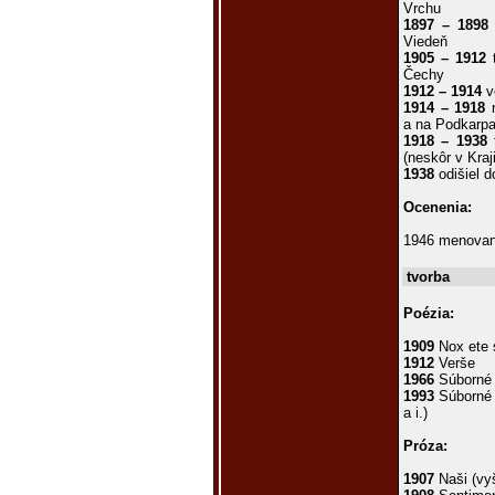
Vrchu
1897 – 1898
Viedeň
1905 – 1912
t
Čechy
1912 – 1914
v
1914 – 1918
n
a na Podkarpa
1918 – 1938
t
(neskôr v Kraj
1938
odišiel 
Ocenenia:
1946 menova
tvorba
Poézia:
1909
Nox ete 
1912
Verše
1966
Súborné 
1993
Súborné d
a i.)
Próza:
1907
Naši (vy