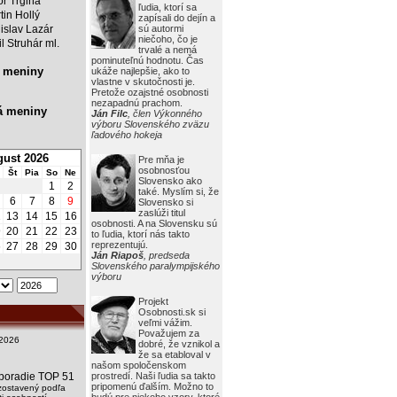
or Trgiňa
ľudia, ktorí sa
tin Hollý
zapísali do dejín a
islav Lazár
sú autormi
niečoho, čo je
il Struhár ml.
trvalé a nemá
pominuteľnú hodnotu. Čas
 meniny
ukáže najlepšie, ako to
vlastne v skutočnosti je.
Pretože ozajstné osobnosti
nezapadnú prachom.
á meniny
Ján Filc
, člen Výkonného
výboru Slovenského zväzu
ľadového hokeja
ust 2026
Pre mňa je
osobnosťou
Št
Pia
So
Ne
Slovensko ako
1
2
také. Myslím si, že
6
7
8
9
Slovensko si
zaslúži titul
2
13
14
15
16
osobnosti. A na Slovensku sú
9
20
21
22
23
to ľudia, ktorí nás takto
reprezentujú.
6
27
28
29
30
Ján Riapoš
, predseda
Slovenského paralympijského
výboru
Projekt
Osobnosti.sk si
veľmi vážim.
Považujem za
2026
dobré, že vznikol a
že sa etabloval v
našom spoločenskom
i poradie TOP 51
prostredí. Naši ľudia sa takto
pripomenú ďalším. Možno to
zostavený podľa