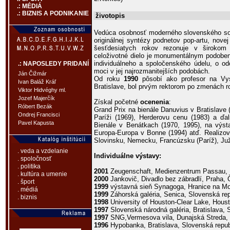
.: MÉDIÁ
.: BIZNIS A PODNIKANIE
životopis
Vedúca osobnosť moderného slovenského soc
originálnej syntézy podnetov pop-artu, nove
šesťdesiatych rokov rezonuje v širokom
celoživotné dielo je monumentálnym podobe
individuálneho a spoločenského údelu, o od
.: NAPOSLEDY PRIDANÍ
moci v jej najrozmanitejších podobách.
Ján Čižmár
Od roku
1990
pôsobí ako profesor na Vys
Ivan Baláž Kráľ
Bratislave, bol prvým rektorom po zmenách 
Viktor Hidvéghy ml.
Jozef Majerčík
Získal početné
ocenenia
:
Róbert Bezák
Grand Prix na bienále Danuvius v Bratislave
Ondrej Francisci
Paríži (1969), Herderovu cenu (1983) a ďa
Pavel Kapusta
Bienále v Benátkach (1970, 1995), na výst
Europa-Europa v Bonne (1994) atď. Realizov
Slovinsku, Nemecku, Francúzsku (Paríž), Južne
. veda a vzdelanie
Individuálne výstavy:
. spoločnosť
. politika
2001
Zeugenschaft, Medienzentrum Passau,
. kultúra a umenie
2000
Jankovič, Divadlo bez zábradlí, Praha, 
. šport
1999
výstavná sieň Synagoga, Hranice na Mo
. médiá
1999
Záhorská galéria, Senica, Slovenská rep
. biznis
1998
University of Houston-Clear Lake, Hous
1997
Slovenská národná galéria, Bratislava, 
1997
SNG,Vermesova vila, Dunajská Streda, 
1996
Hypobanka, Bratislava, Slovenská repub