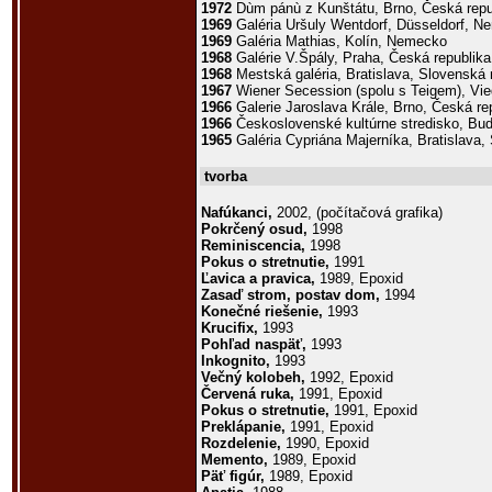
1972
Dùm pánù z Kunštátu, Brno, Česká repu
1969
Galéria Uršuly Wentdorf, Düsseldorf, 
1969
Galéria Mathias, Kolín, Nemecko
1968
Galérie V.Špály, Praha, Česká republika
1968
Mestská galéria, Bratislava, Slovenská 
1967
Wiener Secession (spolu s Teigem), Vi
1966
Galerie Jaroslava Krále, Brno, Česká re
1966
Československé kultúrne stredisko, Bu
1965
Galéria Cypriána Majerníka, Bratislava,
tvorba
Nafúkanci,
2002, (počítačová grafika)
Pokrčený osud,
1998
Reminiscencia,
1998
Pokus o stretnutie,
1991
Ľavica a pravica,
1989, Epoxid
Zasaď strom, postav dom,
1994
Konečné riešenie,
1993
Krucifix,
1993
Pohľad naspäť,
1993
Inkognito,
1993
Večný kolobeh,
1992, Epoxid
Červená ruka,
1991, Epoxid
Pokus o stretnutie,
1991, Epoxid
Preklápanie,
1991, Epoxid
Rozdelenie,
1990, Epoxid
Memento,
1989, Epoxid
Päť figúr,
1989, Epoxid