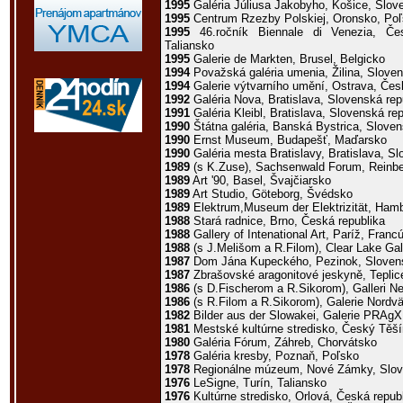
1995
Galéria Júliusa Jakobyho, Košice, Slov
1995
Centrum Rzezby Polskiej, Oronsko, Po
1995
46.ročník Biennale di Venezia, Čes
Taliansko
1995
Galerie de Markten, Brusel, Belgicko
1994
Považská galéria umenia, Žilina, Sloven
1994
Galerie výtvarního umění, Ostrava, Čes
1992
Galéria Nova, Bratislava, Slovenská rep
1991
Galéria Kleibl, Bratislava, Slovenská re
1990
Štátna galéria, Banská Bystrica, Sloven
1990
Ernst Museum, Budapešť, Maďarsko
1990
Galéria mesta Bratislavy, Bratislava, Sl
1989
(s K.Zuse), Sachsenwald Forum, Reinb
1989
Art '90, Basel, Švajčiarsko
1989
Art Studio, Göteborg, Švédsko
1989
Elektrum,Museum der Elektrizität, Ha
1988
Stará radnice, Brno, Česká republika
1988
Gallery of Intenational Art, Paríž, Fran
1988
(s J.Melišom a R.Filom), Clear Lake Ga
1987
Dom Jána Kupeckého, Pezinok, Slovens
1987
Zbrašovské aragonitové jeskyně, Teplic
1986
(s D.Fischerom a R.Sikorom), Galleri N
1986
(s R.Filom a R.Sikorom), Galerie Nordv
1982
Bilder aus der Slowakei, Galerie PRAg
1981
Mestské kultúrne stredisko, Český Těší
1980
Galéria Fórum, Záhreb, Chorvátsko
1978
Galéria kresby, Poznaň, Poľsko
1978
Regionálne múzeum, Nové Zámky, Slove
1976
LeSigne, Turín, Taliansko
1976
Kultúrne stredisko, Orlová, Česká repub