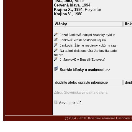
TBC, 1963,
Bronz
Červená hlava,
1994
Krajina X., 1984,
Polyester
Krajina V.,
1980
články
link
Jozef Jankovič odtajnil Arabský cyklus
Jankovič kreslil neslobodu aj zlo
Jankovič: Žijeme rozdielny kultúrny čas
Na aukcii diela sochára Jankoviča padol
rekord
J. Jankovič v Bruseli (Zo sveta)
>>
Staršie články o osobnosti
doplňte alebo opravte informácie
dopl
Zdroj: Slovenská virtuálna galéria
Verzia pre tlač
(c) 2004 - 2010
Občianske združenie Osobnosti.