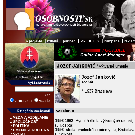
|
|
|
|
|
o projekte
kritériá
partneri
PROJEKTY
kampane
rekla
Jozef Jankovič
/ výtvarné umenie
Jozef Jankovič
sochár
1937 Bratislava
*
v menách
všade
vzdelanie
.: VEDA A VZDELANIE
1956-1962
, Vysoká škola výtvarných umení, B
.: SPOLOČNOSŤ
(J.Kostka)
.: POLITIKA
1956
, škola umeleckého priemyslu, Bratislava
.: UMENIE A KULTÚRA
Ľ.Korkoš)
.: ŠPORT