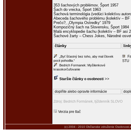
353 šachových problémov, Šport 1957
Šach do vrecka, Šport 1963
Šachová terminológia (vedúci kolektívu auto
Abeceda šachového problému (kolektív – BF
Prečo?, „Olympia Ostredky“ 1979
Kompozičný šach na Slovensku, Šport 1984
Malá encyklopedie šachu (kolektív – BF asi 
Šachové žarty – Chess Jokes, Národné osve
články
link
Fa
„Byť šťastný bez toho, aby mal človek
pocit pohodlia.“
STU
Bedrich Formanek: Myšlienkové
krasokorčuľovanie
>>
Staršie články o osobnosti
doplňte alebo opravte informácie
dopl
Zdroj: Bedrich Formánek, týždenník SLOVO
Verzia pre tlač
(c) 2004 - 2010
Občianske združenie Osobnosti.