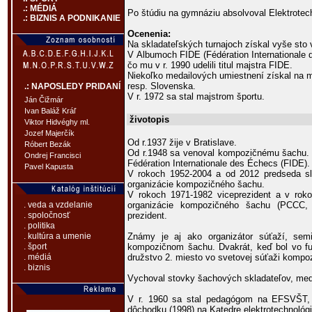
.: MÉDIÁ
Po štúdiu na gymnáziu absolvoval Elektrotec
.: BIZNIS A PODNIKANIE
Ocenenia:
Na skladateľských turnajoch získal vyše sto
V Albumoch FIDE (Fédération Internationale 
čo mu v r. 1990 udelili titul majstra FIDE.
Niekoľko medailových umiestnení získal na 
resp. Slovenska.
.: NAPOSLEDY PRIDANÍ
V r. 1972 sa stal majstrom športu.
Ján Čižmár
Ivan Baláž Kráľ
životopis
Viktor Hidvéghy ml.
Jozef Majerčík
Od r.1937 žije v Bratislave.
Róbert Bezák
Od r.1948 sa venoval kompozičnému šachu. 
Ondrej Francisci
Fédération Internationale des Échecs (FIDE).
Pavel Kapusta
V rokoch 1952-2004 a od 2012 predseda slo
organizácie kompozičného šachu.
V rokoch 1971-1982 viceprezident a v roko
organizácie kompozičného šachu (PCCC, 
. veda a vzdelanie
prezident.
. spoločnosť
. politika
Známy je aj ako organizátor súťaží, sem
. kultúra a umenie
kompozičnom šachu. Dvakrát, keď bol vo fun
. šport
družstvo 2. miesto vo svetovej súťaži komp
. médiá
. biznis
Vychoval stovky šachových skladateľov, medz
V r. 1960 sa stal pedagógom na EFSVŠT,
dôchodku (1998) na Katedre elektrotechnológi