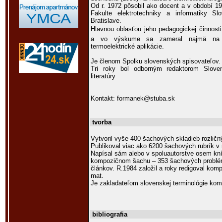
Od r. 1972 pôsobil ako docent a v období 1
Fakulte elektrotechniky a informatiky Slo
Bratislave.
Hlavnou oblasťou jeho pedagogickej činnosti 
a vo výskume sa zameral najmä na p
termoelektrické aplikácie.
Je členom Spolku slovenských spisovateľov.
Tri roky bol odborným redaktorom Sloven
literatúry
Kontakt: formanek@stuba.sk
tvorba
Vytvoril vyše 400 šachových skladieb rozličn
Publikoval viac ako 6200 šachových rubrík v 
Napísal sám alebo v spoluautorstve osem kní
kompozičnom šachu – 353 šachových problém
článkov. R.1984 založil a roky redigoval ko
mat.
Je zakladateľom slovenskej terminológie ko
bibliografia