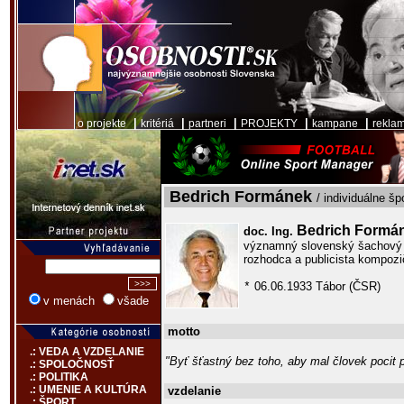
|
|
|
|
|
o projekte
kritériá
partneri
PROJEKTY
kampane
rekla
Bedrich Formánek
/ individuálne špo
Bedrich Formá
doc. Ing.
významný slovenský šachový s
rozhodca a publicista kompoz
06.06.1933 Tábor (ČSR)
*
v menách
všade
motto
.: VEDA A VZDELANIE
"Byť šťastný bez toho, aby mal človek pocit 
.: SPOLOČNOSŤ
.: POLITIKA
.: UMENIE A KULTÚRA
vzdelanie
.: ŠPORT