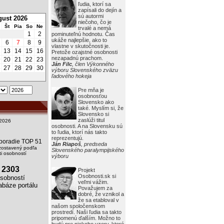
ľudia, ktorí sa
zapísali do dejín a
sú autormi
ust 2026
niečoho, čo je
Št
Pia
So
Ne
trvalé a nemá
1
2
pominuteľnú hodnotu. Čas
ukáže najlepšie, ako to
6
7
8
9
vlastne v skutočnosti je.
2
13
14
15
16
Pretože ozajstné osobnosti
nezapadnú prachom.
9
20
21
22
23
Ján Filc
, člen Výkonného
6
27
28
29
30
výboru Slovenského zväzu
ľadového hokeja
Pre mňa je
osobnosťou
Slovensko ako
také. Myslím si, že
Slovensko si
zaslúži titul
2026
osobnosti. A na Slovensku sú
to ľudia, ktorí nás takto
reprezentujú.
i poradie TOP 51
Ján Riapoš
, predseda
zostavený podľa
Slovenského paralympijského
i osobností
výboru
2303
Projekt
Osobnosti.sk si
obností
veľmi vážim.
báze portálu
Považujem za
dobré, že vznikol a
že sa etabloval v
našom spoločenskom
prostredí. Naši ľudia sa takto
pripomenú ďalším. Možno to