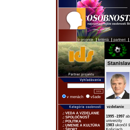
|
|
o projekte
kritériá
partneri
Stanisla
v menách
všade
vzdelanie
.: VEDA A VZDELANIE
1995 -1997
abs
.: SPOLOČNOSŤ
univerzity
.: POLITIKA
1983
ukončil š
.: UMENIE A KULTÚRA
Košiciach
.: ŠPORT