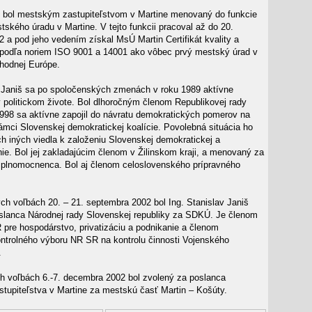
9 bol mestským zastupiteľstvom v Martine menovaný do funkcie
ského úradu v Martine. V tejto funkcii pracoval až do 20.
 a pod jeho vedením získal MsÚ Martin Certifikát kvality a
podľa noriem ISO 9001 a 14001 ako vôbec prvý mestský úrad v
chodnej Európe.
v Janiš sa po spoločenských zmenách v roku 1989 aktívne
v politickom živote. Bol dlhoročným členom Republikovej rady
998 sa aktívne zapojil do návratu demokratických pomerov na
ámci Slovenskej demokratickej koalície. Povolebná situácia ho
h iných viedla k založeniu Slovenskej demokratickej a
ie. Bol jej zakladajúcim členom v Žilinskom kraji, a menovaný za
splnomocnenca. Bol aj členom celoslovenského prípravného
ch voľbách 20. – 21. septembra 2002 bol Ing. Stanislav Janiš
slanca Národnej rady Slovenskej republiky za SDKÚ. Je členom
pre hospodárstvo, privatizáciu a podnikanie a členom
ntrolného výboru NR SR na kontrolu činnosti Vojenského
.
 voľbách 6.-7. decembra 2002 bol zvolený za poslanca
tupiteľstva v Martine za mestskú časť Martin – Košúty.