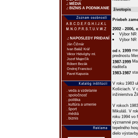
.: MÉDIÁ
.: BIZNIS A PODNIKANIE
životopis
Priebeh zame
2002 - 2006, o
Výbor NR S
.: NAPOSLEDY PRIDANÍ
Výbor NR S
Ján Čižmár
Ivan Baláž Kráľ
men
od r. 1999
Viktor Hidvéghy ml.
prednostu Me
Jozef Majerčík
Mar
1987-1999
Róbert Bezák
riaditeľa
Ondrej Francisci
sta
1983-1987
Pavel Kapusta
V roku 1983 u
Košiciach. V 
. veda a vzdelanie
inžinierstva Ži
. spoločnosť
. politika
. kultúra a umenie
V rokoch 1983
. šport
Mikuláš. V ro
. médiá
roku 1994 vo 
. biznis
významné proj
tepelného hos
dielo výstavby