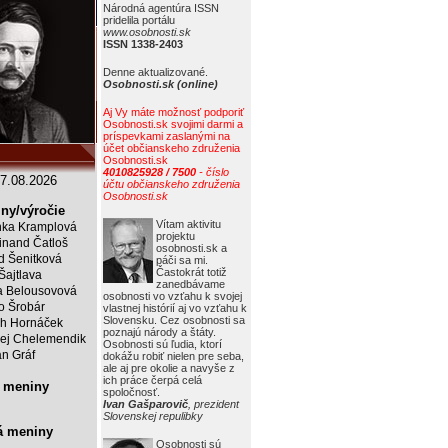
Národná agentúra ISSN
pridelila portálu
www.osobnosti.sk
ISSN 1338-2403
Denne aktualizované.
Osobnosti.sk (online)
Aj Vy máte možnosť podporiť
Osobnosti.sk svojimi darmi a
príspevkami zaslanými na
účet občianskeho združenia
Osobnosti.sk
4010825928 / 7500
- číslo
7.08.2026
účtu občianskeho združenia
Osobnosti.sk
ny/výročie
Vítam aktivitu
ka Kramplová
projektu
inand Čatloš
osobnosti.sk a
id Šenitková
páči sa mi.
Častokrát totiž
 Šajtlava
zanedbávame
 Belousovová
osobnosti vo vzťahu k svojej
o Šrobár
vlastnej histórií aj vo vzťahu k
Slovensku. Cez osobnosti sa
ch Hornáček
poznajú národy a štáty.
ej Chelemendik
Osobnosti sú ľudia, ktorí
an Gráf
dokážu robiť nielen pre seba,
ale aj pre okolie a navyše z
ich práce čerpá celá
 meniny
spoločnosť.
Ivan Gašparovič
, prezident
Slovenskej repulibky
á meniny
Osobnosti sú