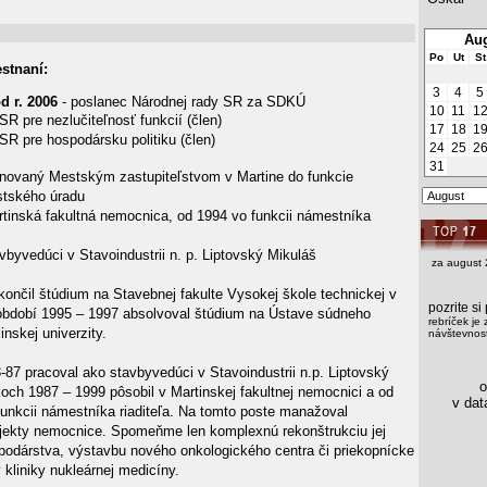
Aug
Po
Ut
St
stnaní:
3
4
5
d r. 2006
- poslanec Národnej rady SR za SDKÚ
10
11
1
R pre nezlučiteľnosť funkcií (člen)
17
18
1
R pre hospodársku politiku (člen)
24
25
2
31
ovaný Mestským zastupiteľstvom v Martine do funkcie
stského úradu
tinská fakultná nemocnica, od 1994 vo funkcii námestníka
vbyvedúci v Stavoindustrii n. p. Liptovský Mikuláš
za august 
končil štúdium na Stavebnej fakulte Vysokej škole technickej v
pozrite s
období 1995 – 1997 absolvoval štúdium na Ústave súdneho
rebríček je 
linskej univerzity.
návštevnost
-87 pracoval ako stavbyvedúci v Stavoindustrii n.p. Liptovský
os
koch 1987 – 1999 pôsobil v Martinskej fakultnej nemocnici a od
v data
funkcii námestníka riaditeľa. Na tomto poste manažoval
ekty nemocnice. Spomeňme len komplexnú rekonštrukciu jej
podárstva, výstavbu nového onkologického centra či priekopnícke
 kliniky nukleárnej medicíny.