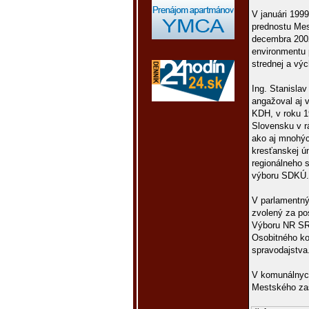
V januári 199
prednostu Mest
decembra 2002
environmentu 
strednej a vý
Ing. Stanisla
angažoval aj 
KDH, v roku 1
Slovensku v r
ako aj mnohýc
kresťanskej ún
regionálneho 
výboru SDKÚ.
V parlamentný
zvolený za po
Výboru NR SR 
Osobitného ko
spravodajstva
V komunálnych
Mestského zas