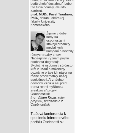
budú pre niekoho vzory, ktoré
budú chcieť dosiahnuť. Lebo
títo ľudia pomaly, ale isto
zaniknú.
prof. MUDr. Pavel Traubner,
PhD.
, dekan Lekárskej
fakulty Univerzity
Komenského
Žijeme v dobe,
kedy sa
osobnosťami
stávajú produkty
mediálnych
kampaní a hviezdy
rôznych reality show.
Naozajstný význam pojmu
osobnosť degraduje.
Skutočné osobnosti sú často
krát v úzadí a málokedy
poznáme práve ich názor na
rôzne problematiky našej
spoločnosti. Aj z týchto
dôvodov vznikla asi pred
troma rokmi myšlienka
zrealizovať projekt
Osobnosti.sk.
Ing. Viliam Koza
, autor
projektu, predseda o.z.
Osobnosti.sk
Tlačová konferencia k
spusteniu internetového
portálu Osobnosti.sk
.