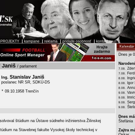
|
|
|
|
|
PROJEKTY
kampane
reklama
pridajte osobnosť
kontakt
Dnes je 0
Narodeni
v Janiš
/ parlament
Zden
7.08.
Ferd
7.08.
Stanislav Janiš
Ing.
Ingr
8.08.
poslanec NR SR, SDKÚ-DS
Igor
8.08.
Anna
8.08.
09.10.1958 Trenčín
*
Vavr
9.08.
Imri
9.08.
Serg
9.08.
Štef
9.08.
Dnes má
olvoval štúdium na Ústave súdneho inžinierstva Žilinskej
Štefánia
túdium na Stavebnej fakulte Vysokej školy technickej v
Zajtra m
Oskar