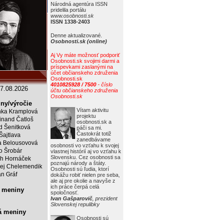
Národná agentúra ISSN
pridelila portálu
www.osobnosti.sk
ISSN 1338-2403
Denne aktualizované.
Osobnosti.sk (online)
Aj Vy máte možnosť podporiť
Osobnosti.sk svojimi darmi a
príspevkami zaslanými na
účet občianskeho združenia
Osobnosti.sk
4010825928 / 7500
- číslo
7.08.2026
účtu občianskeho združenia
Osobnosti.sk
ny/výročie
Vítam aktivitu
ka Kramplová
projektu
inand Čatloš
osobnosti.sk a
id Šenitková
páči sa mi.
Častokrát totiž
 Šajtlava
zanedbávame
 Belousovová
osobnosti vo vzťahu k svojej
o Šrobár
vlastnej histórií aj vo vzťahu k
Slovensku. Cez osobnosti sa
ch Hornáček
poznajú národy a štáty.
ej Chelemendik
Osobnosti sú ľudia, ktorí
an Gráf
dokážu robiť nielen pre seba,
ale aj pre okolie a navyše z
ich práce čerpá celá
 meniny
spoločnosť.
Ivan Gašparovič
, prezident
Slovenskej repulibky
á meniny
Osobnosti sú