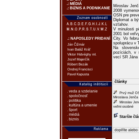
.: MÉDIÁ
Miroslav Jenč
.: BIZNIS A PODNIKANIE
2008 vymenova
OSN pre preve
Diplomat a bý
vzťahov.
V minulosti p
2001 bol veľv
City. Vo febr
.: NAPOSLEDY PRIDANÍ
spoluprácu v 
Ján Čižmár
Na slovensk
Ivan Baláž Kráľ
pozíciách, v 
Viktor Hidvéghy ml.
vecí SR Jána 
Jozef Majerčík
Róbert Bezák
Ondrej Francisci
Pavel Kapusta
články
. veda a vzdelanie
Prvý muž OS
. spoločnosť
Miroslava Jenča
. politika
Miroslav Jen
. kultúra a umenie
veľmi osobné
. šport
. médiá
Staršie čl
. biznis
doplňte alebo 