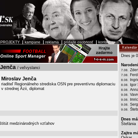
|
|
|
|
|
PROJEKTY
kampane
reklama
pridajte osobnosť
kontakt
Dnes je 0
Narodeni
 Jenča
/ veľvyslanci
Zden
7.08.
Ferd
7.08.
Miroslav Jenča
Ingr
8.08.
riaditeľ Regionálneho strediska OSN pre preventívnu diplomaciu
Igor
8.08.
v strednej Ázii, diplomat
Anna
8.08.
Vavr
9.08.
Imri
9.08.
Serg
9.08.
Štef
9.08.
Dnes má
titút medzinárodných vzťahov
Štefánia
Zajtra m
Oskar