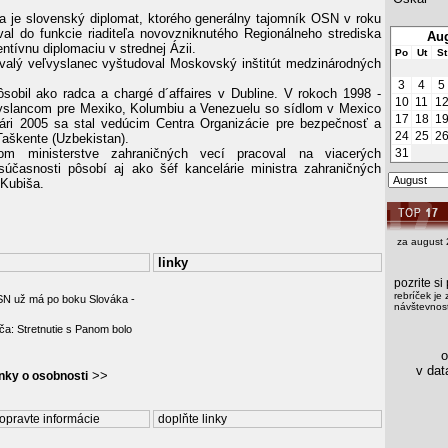
a je slovenský diplomat, ktorého generálny tajomník OSN v roku
l do funkcie riaditeľa novovzniknutého Regionálneho strediska
Aug
ntívnu diplomaciu v strednej Ázii.
Po
Ut
St
valý veľvyslanec vyštudoval Moskovský inštitút medzinárodných
3
4
5
ôsobil ako radca a chargé d´affaires v Dubline. V rokoch 1998 -
10
11
1
yslancom pre Mexiko, Kolumbiu a Venezuelu so sídlom v Mexico
17
18
1
uári 2005 sa stal vedúcim Centra Organizácie pre bezpečnosť a
24
25
2
Taškente (Uzbekistan).
om ministerstve zahraničných vecí pracoval na viacerých
31
súčasnosti pôsobí aj ako šéf kancelárie ministra zahraničných
Kubiša.
za august 
linky
pozrite s
rebríček je 
N už má po boku Slováka -
návštevnost
ča: Stretnutie s Panom bolo
os
v data
>>
ánky o osobnosti
opravte informácie
doplňte linky