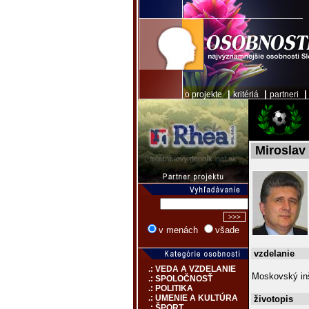
|
|
o projekte
kritériá
partneri
Miroslav
v menách
všade
vzdelanie
.: VEDA A VZDELANIE
Moskovský inš
.: SPOLOČNOSŤ
.: POLITIKA
.: UMENIE A KULTÚRA
životopis
.: ŠPORT