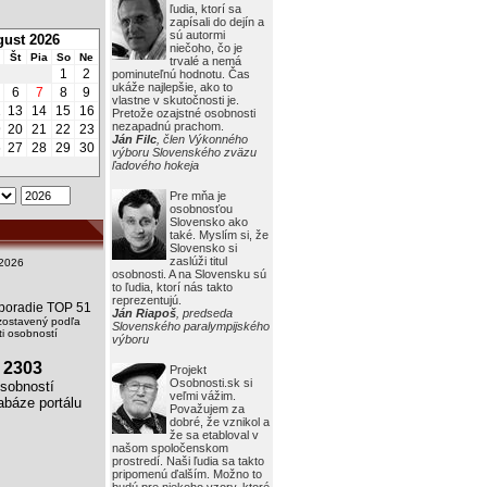
ľudia, ktorí sa
zapísali do dejín a
sú autormi
ust 2026
niečoho, čo je
Št
Pia
So
Ne
trvalé a nemá
1
2
pominuteľnú hodnotu. Čas
ukáže najlepšie, ako to
6
7
8
9
vlastne v skutočnosti je.
2
13
14
15
16
Pretože ozajstné osobnosti
nezapadnú prachom.
9
20
21
22
23
Ján Filc
, člen Výkonného
6
27
28
29
30
výboru Slovenského zväzu
ľadového hokeja
Pre mňa je
osobnosťou
Slovensko ako
také. Myslím si, že
Slovensko si
zaslúži titul
2026
osobnosti. A na Slovensku sú
to ľudia, ktorí nás takto
reprezentujú.
i poradie TOP 51
Ján Riapoš
, predseda
zostavený podľa
Slovenského paralympijského
i osobností
výboru
2303
Projekt
Osobnosti.sk si
obností
veľmi vážim.
báze portálu
Považujem za
dobré, že vznikol a
že sa etabloval v
našom spoločenskom
prostredí. Naši ľudia sa takto
pripomenú ďalším. Možno to