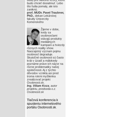
budú pre niekoho vzory, ktoré
budú chcieť dosiahnuť. Lebo
títo ľudia pomaly, ale isto
zaniknú.
prof. MUDr. Pavel Traubner,
PhD.
, dekan Lekárskej
fakulty Univerzity
Komenského
Žijeme v dobe,
kedy sa
osobnosťami
stávajú produkty
mediálnych
kampaní a hviezdy
rôznych reality show.
Naozajstný význam pojmu
osobnosť degraduje.
Skutočné osobnosti sú často
krát v úzadí a málokedy
poznáme práve ich názor na
rôzne problematiky našej
spoločnosti. Aj z týchto
dôvodov vznikla asi pred
troma rokmi myšlienka
zrealizovať projekt
Osobnosti.sk.
Ing. Viliam Koza
, autor
projektu, predseda o.z.
Osobnosti.sk
Tlačová konferencia k
spusteniu internetového
portálu Osobnosti.sk
.