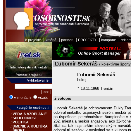
|
|
|
|
|
o projekte
kritériá
partneri
PROJEKTY
kampane
rekla
Ľubomír Sekeráš
/ kolektívne športy
Ľubomír Sekeráš
hokej
18.11.1968 Trenčín
*
v menách
všade
životopis
Ľubomír Sekeráš je odchovancom Dukly Tre
odohral niekoľko úspešných sezón, neskôr pô
.: VEDA A VZDELANIE
po úspešnom petrohradskom šampionáte v ro
.: SPOLOČNOSŤ
232. miesta a neskôr angažoval ako 32-ročn
.: POLITIKA
Stal sa tak najstarším slovenským nováčik
.: UMENIE A KULTÚRA
odohral tri sezóny, v poslednej sa s klubom pr
.: ŠPORT