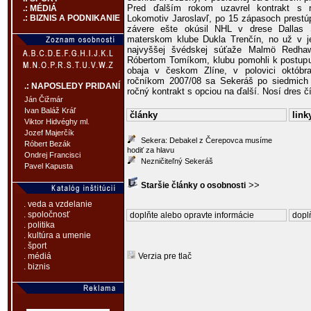
Pred ďalším rokom uzavrel kontrakt s 
.: MÉDIÁ
Lokomotiv Jaroslavľ, po 15 zápasoch prestú
.: BIZNIS A PODNIKANIE
závere ešte okúsil NHL v drese Dallas 
materskom klube Dukla Trenčín, no už v je
najvyššej švédskej súťaže Malmö Redhaw
Róbertom Tomíkom, klubu pomohli k postupu d
obaja v českom Zlíne, v polovici októbr
ročníkom 2007/08 sa Sekeráš po siedmich r
.: NAPOSLEDY PRIDANÍ
ročný kontrakt s opciou na ďalší. Nosí dres č
Ján Čižmár
Ivan Baláž Kráľ
články
link
Viktor Hidvéghy ml.
Jozef Majerčík
Sekera: Debakel z Čerepovca musíme
Róbert Bezák
hodiť za hlavu
Ondrej Francisci
Nezničiteľný Sekeráš
Pavel Kapusta
>>
Staršie články o osobnosti
. veda a vzdelanie
. spoločnosť
doplňte alebo opravte informácie
doplň
. politika
. kultúra a umenie
. šport
Verzia pre tlač
. médiá
. biznis