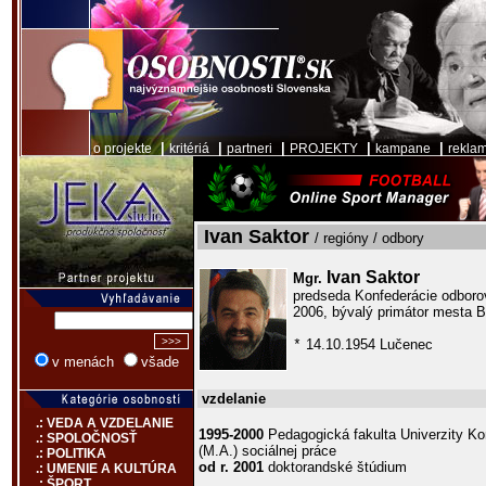
|
|
|
|
|
o projekte
kritériá
partneri
PROJEKTY
kampane
rekla
Ivan Saktor
/ regióny / odbory
Ivan Saktor
Mgr.
predseda Konfederácie odboro
2006, bývalý primátor mesta 
14.10.1954 Lučenec
*
v menách
všade
vzdelanie
.: VEDA A VZDELANIE
1995-2000
Pedagogická fakulta Univerzity Ko
.: SPOLOČNOSŤ
(M.A.) sociálnej práce
.: POLITIKA
od r. 2001
doktorandské štúdium
.: UMENIE A KULTÚRA
.: ŠPORT