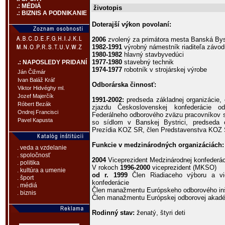
.: MÉDIÁ
životopis
.: BIZNIS A PODNIKANIE
Doterajší výkon povolaní:
2006
zvolený za primátora mesta Banská Bys
1982-1991
výrobný námestník riaditeľa závo
1980-1982
hlavný stavbyvedúci
1977-1980
stavebný technik
.: NAPOSLEDY PRIDANÍ
1974-1977
robotník v strojárskej výrobe
Ján Čižmár
Ivan Baláž Kráľ
Odborárska činnosť:
Viktor Hidvéghy ml.
Jozef Majerčík
1991-2002:
predseda základnej organizácie, 
Róbert Bezák
zjazdu Československej konfederácie o
Ondrej Francisci
Federálneho odborového zväzu pracovníkov s
Pavel Kapusta
so sídlom v Banskej Bystrici, predseda
Prezídia KOZ SR, člen Predstavenstva KOZ
Funkcie v medzinárodných organizáciách:
. veda a vzdelanie
. spoločnosť
2004
Viceprezident Medzinárodnej konfederá
. politika
V rokoch
1996-2000
viceprezident (MKSO)
. kultúra a umenie
od r. 1999
Člen Riadiaceho výboru a vic
. šport
konfederácie
. médiá
Člen manažmentu Európskeho odborového inš
. biznis
Člen manažmentu Európskej odborovej akad
Rodinný stav:
ženatý, štyri deti