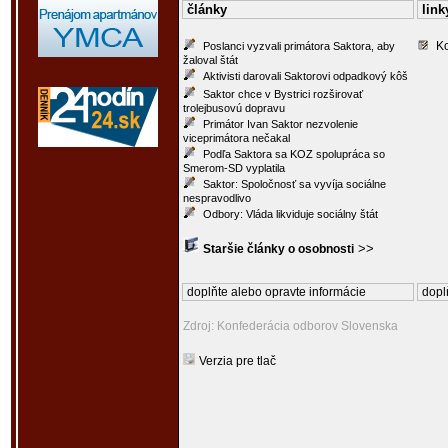
články
link
K
Poslanci vyzvali primátora Saktora, aby
žaloval štát
Aktivisti darovali Saktorovi odpadkový kôš
Saktor chce v Bystrici rozširovať
trolejbusovú dopravu
Primátor Ivan Saktor nezvolenie
viceprimátora nečakal
Podľa Saktora sa KOZ spolupráca so
Smerom-SD vyplatila
Saktor: Spoločnosť sa vyvíja sociálne
nespravodlivo
Odbory: Vláda likviduje sociálny štát
>>
Staršie články o osobnosti
doplňte alebo opravte informácie
dopl
Zdroj: Konfederácia odborov Slovenska
Verzia pre tlač