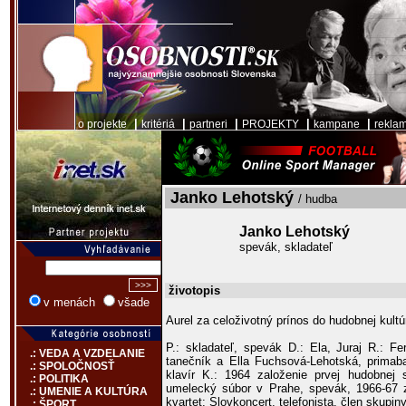
|
|
|
|
|
o projekte
kritériá
partneri
PROJEKTY
kampane
rekla
Janko Lehotský
/ hudba
Janko Lehotský
spevák, skladateľ
životopis
v menách
všade
Aurel za celoživotný prínos do hudobnej kultú
P.: skladateľ, spevák D.: Ela, Juraj R.: F
.: VEDA A VZDELANIE
tanečník a Ella Fuchsová-Lehotská, primaba
.: SPOLOČNOSŤ
klavír K.: 1964 založenie prvej hudobnej
.: POLITIKA
umelecký súbor v Prahe, spevák, 1966-67 z
.: UMENIE A KULTÚRA
kvartet; Slovkoncert, telefonista, člen skupi
.: ŠPORT