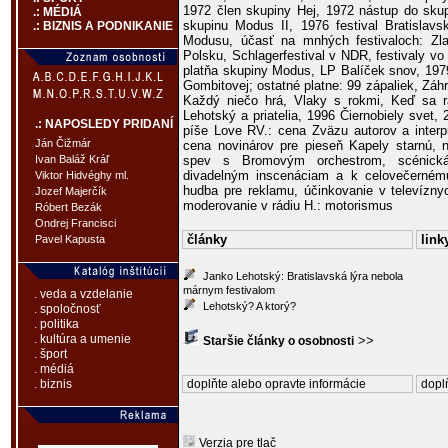
1972 člen skupiny Hej, 1972 nástup do sku
.: MÉDIÁ
skupinu Modus II, 1976 festival Bratislavs
.: BIZNIS A PODNIKANIE
Modusu, účasť na mnhých festivaloch: Zl
Polsku, Schlagerfestival v NDR, festivaly v
platňa skupiny Modus, LP Balíček snov, 1979
Gombitovej; ostatné platne: 99 zápaliek, Záhr
Každý niečo hrá, Vlaky s rokmi, Keď sa 
Lehotský a priatelia, 1996 Čiernobiely svet,
.: NAPOSLEDY PRIDANÍ
píše Love RV.: cena Zväzu autorov a interp
Ján Čižmár
cena novinárov pre pieseň Kapely starnú, na
spev s Bromovým orchestrom, scénick
Ivan Baláž Kráľ
divadelným inscenáciam a k celovečernému
Viktor Hidvéghy ml.
hudba pre reklamu, účinkovanie v televíznyc
Jozef Majerčík
moderovanie v rádiu H.: motorismus
Róbert Bezák
Ondrej Francisci
články
link
Pavel Kapusta
Janko Lehotský: Bratislavská lýra nebola
márnym festivalom
. veda a vzdelanie
Lehotský? A ktorý?
. spoločnosť
. politika
. kultúra a umenie
>>
Staršie články o osobnosti
. šport
. médiá
doplňte alebo opravte informácie
doplň
. biznis
Verzia pre tlač