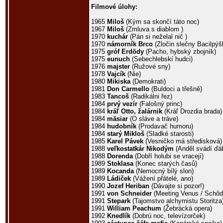
Filmové úlohy:
1965
Miloš
(Kým sa skončí táto noc)
1967
Miloš
(Zmluva s diablom )
1970
kuchár
(Pán si neželal nič )
1970
námorník Brco
(Zločin slečny Bacilpýš
1975
gróf Erdödy
(Pacho, hybský zbojník)
1975
eunuch
(Sebechlebskí hudci)
1976
majster
(Ružové sny)
1978
Vajcík
(Nie)
1980
Mikiska
(Demokrati)
1981
Don Carmello
(Buldoci a třešně)
1983
Tancoš
(Radikálni řez)
1984
prvý vezír
(Falošný princ)
1984
kráľ Otto, žalárnik
(Kráľ Drozdia brada)
1984
mäsiar
(O sláve a tráve)
1984
hudobník
(Prodavač humoru)
1984
starý Mikloš
(Sladké starosti)
1985
Karel Pávek
(Vesničko má středisková)
1988
veľkostatkár Nikodým
(Anděl svádí ďáb
1988
Dorenda
(Dobří holubi se vracejí)
1989
Stoklasa
(Konec starých časů)
1989
Kocanda
(Nemocný bílý slon)
1989
Ládiček
(Vážení přátelé, ano)
1990
Jozef Heriban
(Dávajte si pozor!)
1991
von Schneider
(Meeting Venus / Schô
1991
Stepark
(Tajomstvo alchymistu Storitza
1991
William Peachum
(Žebrácká opera)
1992
Knedlík
(Dobrú noc, televízorček)