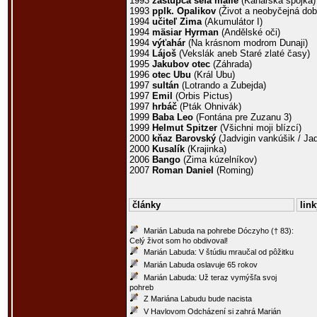
1993
zástupca šéfa mafie
(Kanárská spojka)
1993
pplk. Opalikov
(Život a neobyčejná dob
1994
učiteľ Zima
(Akumulátor I)
1994
mäsiar Hyrman
(Andělské oči)
1994
výťahár
(Na krásnom modrom Dunaji)
1994
Lájoš
(Vekslák aneb Staré zlaté časy)
1995
Jakubov otec
(Záhrada)
1996
otec Ubu
(Král Ubu)
1997
sultán
(Lotrando a Zubejda)
1997
Emil
(Orbis Pictus)
1997
hrbáč
(Pták Ohnivák)
1999
Baba Leo
(Fontána pre Zuzanu 3)
1999
Helmut Spitzer
(Všichni moji blízcí)
2000
kňaz Barovský
(Jadvigin vankúšik / Ja
2000
Kusalík
(Krajinka)
2006
Bango
(Zima kúzelníkov)
2007
Roman Daniel
(Roming)
články
link
Marián Labuda na pohrebe Dóczyho († 83):
Celý život som ho obdivoval!
Marián Labuda: V štúdiu mraučal od pôžitku
Marián Labuda oslavuje 65 rokov
Marián Labuda: Už teraz vymýšľa svoj
pohreb
Z Mariána Labudu bude nacista
V Havlovom Odcházení si zahrá Marián