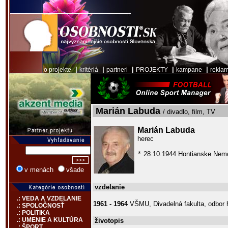
|
|
|
|
|
o projekte
kritériá
partneri
PROJEKTY
kampane
rekla
Marián Labuda
/ divadlo, film, TV
Marián Labuda
herec
28.10.1944 Hontianske Nem
*
v menách
všade
vzdelanie
.: VEDA A VZDELANIE
1961 - 1964
VŠMU, Divadelná fakulta, odbor 
.: SPOLOČNOSŤ
.: POLITIKA
.: UMENIE A KULTÚRA
životopis
.: ŠPORT