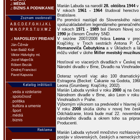
.: MÉDIÁ
Marián Labuda sa narodil
28. októbra 1944
v 
.: BIZNIS A PODNIKANIE
V rokoch
1961 - 1964
študoval herectvo
Bratislave.
Po promócii nastúpil do Slovenského nár
spoluzakladateľom legendárneho generačného 
V rokoch
1971 - 1989
bol členom Novej sc
1990
je členom Činohry SND.
V sezóne 2007/2008 hráva
Leona
v pred
.: NAPOSLEDY PRIDANÍ
Krajčírky, v Troch sestrách Antona P. 
Ján Čižmár
Romanoviča Čebutykina
a v Úkladoch a lás
Ivan Baláž Kráľ
môžu vidieť v úlohe
Miller mestský muzikus
Viktor Hidvéghy ml.
Jozef Majerčík
Hosťoval vo viacerých divadlách v Českej re
Róbert Bezák
Národní divadlo v Brne, Divadlo na Vinohrade
Ondrej Francisci
Pavel Kapusta
Doteraz vytvoril viac ako 100 dramatic
Estragona (Becket: Čakanie na Godota, 1968
Leona (Grumberg: Krajčírky, 2002).
Marián Labuda vynikol v roku
2000
aj na čes
. veda a vzdelanie
Národnom divadle v Brne, ako Leon v rok
. spoločnosť
Vinohradoch v Prahe.
. politika
Výborným výkonom sa predviedol v hlavnej úl
. kultúra a umenie
V roku
2008
skúša úlohu v novej hre česk
. šport
Odchádzanie, ktorá bude mať 22. novembr
. médiá
národného divadla a okrem toho sa pripra
. biznis
Producenti.
Marián Labuda vytvoril množstvo rozhlasový
postáv v slovenských, českých a nemeckých