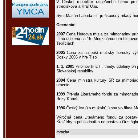
V Českej republike úspešného herca pres
středisková a Král Ubu.
Syn, Marián Labuda ml. je úspešný mladý he
Ocenenia:
2007
Cena Hercova misia za mimoriadny prín
filmu udelená na 15. Medzinárodnom filmovom
Tepliciach
2005
Cena za najlepší mužský herecký výko
Dosky 2005 v hre Tiso
1. 1. 2005
Pribinov kríž II. triedy, udelený pri
Slovenskej republiky
2004
Cena ministra kultúry SR za mimoriad
umenia
1999
Prémia Literárneho fondu za mimoriad
Rezy Kumšt
1996
Český lev (za mužskú úlohu vo filme Ma
Výročná cena Literárneho fondu za posta
Krajčírky s prihliadnutím na postavu Orzságha
tvorba