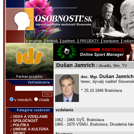
|
|
|
|
|
o projekte
kritériá
partneri
PROJEKTY
kampane
rekla
Dušan Jamrich
/ divadlo, film, TV
Dušan Jamrich
doc. Mgr.
herec, bývalý riaditeľ Sloven
25.10.1946 Bratislava
*
v menách
všade
vzdelanie
.: VEDA A VZDELANIE
1962 - 1965 SVŠ, Bratislava
.: SPOLOČNOSŤ
1965 - 1970 VŠMU, Bratislava, Divadelná faku
.: POLITIKA
.: UMENIE A KULTÚRA
.: ŠPORT