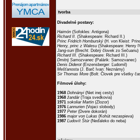
tvorba
Divadelné postavy:
Haimón
(Sofokles: Antigona)
Richard II.
(Shakespeare: Richard II.)
Princ Fridrich Homburský
(H. von Kleist: Pri
Henry, princ z Walesu
(Shakespeare: Henry IV
Jang-sun
(Brecht: Dobrý človek zo Sečuanu)
Richard III.
(Shakespeare: Richard III.)
Dmitrij Samozvanec
(Palárik: Samozvanec)
Denis Diderot
(Enzensberger: Ľudomil)
Mešťanosta
(J. Barč Ivan: Neznámy)
Sir Thomas More
(Bolt: Človek pre všetky ča
Filmové úlohy:
1968
Dohnányi
(Niet inej cesty)
1968
žandár
(Traja svedkovia)
1971
sokoliar Martin
(Zlozor)
1976
Lannurien
(Vojaci slobody)
1977
Peter
(Dvere dokorán)
1986
major von Lukas
(Kohút nezaspieva)
1987
Ľudovít Štúr
(Neďaleko do neba)