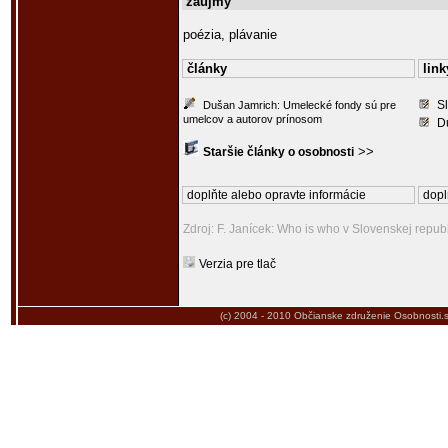
záujmy
poézia, plávanie
články
link
S
Dušan Jamrich: Umelecké fondy sú pre
umelcov a autorov prínosom
D
>>
Staršie články o osobnosti
doplňte alebo opravte informácie
dopl
Zdroj: F. Janícek: Who is who v Slovenskej republ
Verzia pre tlač
(c) 2004 - 2010
Občianske združenie Osobnosti.