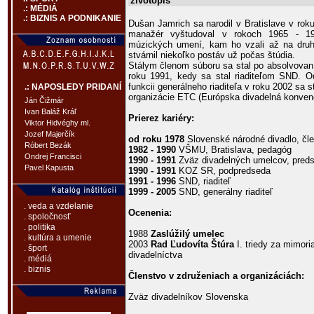
životopis
.: MÉDIÁ
.: BIZNIS A PODNIKANIE
Dušan Jamrich sa narodil v Bratislave v roku
manažér vyštudoval v rokoch 1965 - 19
múzických umení, kam ho vzali až na dru
stvárnil niekoľko postáv už počas štúdia.
Stálym členom súboru sa stal po absolvovaní
roku 1991, kedy sa stal riaditeľom SND. O
funkcii generálneho riaditeľa v roku 2002 sa 
.: NAPOSLEDY PRIDANÍ
organizácie ETC (Európska divadelná konvenc
Ján Čižmár
Ivan Baláž Kráľ
Prierez kariéry:
Viktor Hidvéghy ml.
Jozef Majerčík
od roku 1978
Slovenské národné divadlo, čle
Róbert Bezák
1982 - 1990
VŠMU, Bratislava, pedagóg
Ondrej Francisci
1990 - 1991
Zväz divadelných umelcov, pred
Pavel Kapusta
1990 - 1991
KOZ SR, podpredseda
1991 - 1996
SND, riaditeľ
1999 - 2005
SND, generálny riaditeľ
. veda a vzdelanie
Ocenenia:
. spoločnosť
. politika
1988
Zaslúžilý umelec
. kultúra a umenie
2003
Rad Ľudovíta Štúra
I. triedy za mimor
. šport
divadelníctva
. médiá
. biznis
Členstvo v združeniach a organizáciách:
Zväz divadelníkov Slovenska