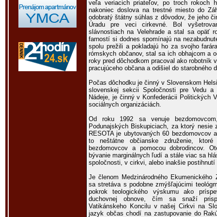
veľa veriacich priateľov, po troch rokoch 
nakoniec doslova na trestné miesto do Zá
odobratý štátny súhlas z dôvodov, že jeho č
Úradu pre veci cirkevné. Bol vyšetrov
slávnostiach na Velehrade a stal sa opäť 
farností si dodnes spomínajú na nezabudnut
spolu prežili a pokladajú ho za svojho fará
rómskych občanov, stal sa ich obhajcom a o
roky pred dôchodkom pracoval ako robotník v
pracujúceho občana a odišiel do starobného 
Počas dôchodku je činný v Slovenskom Hels
slovenskej sekcii Spoločnosti pre Vedu 
Nádeje, je činný v Konfederácii Politických
sociálnych organizáciách.
Od roku 1992 sa venuje bezdomovcom,
Podunajských Biskupiciach, za ktorý nesi
RESOTA je ubytovaných 60 bezdomovcov a 
to neštátne občianske združenie, ktoré
bezdomovcov a pomocou dobrodincov. Ote
bývanie marginálnych ľudí a stále viac sa hlás
spoločnosti, v cirkvi, alebo inakšie postihnutí
Je členom Medzinárodného Ekumenického Zd
sa stretáva s podobne zmýšľajúcimi teológm
pokrok teologického výskumu ako prísp
duchovnej obnove, čím sa snaží prisp
Vatikánskeho Koncilu v našej Cirkvi na S
jazyk občas chodí na zastupovanie do Rakú