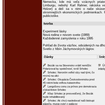
Nemecka, kde má veľa vzácnych priate
Limburgu, nebohý Karl Rahner, rakúska v
Holzer) a delí sa s nimi o naše skúsen
skromnejších ekonomických podmienkach. Po
publicistike.
tvorba
Experiment lásky
Nová rodina v novom svete (1989)
Každodenné zamyslenia v roku 1995
Pohľad do života väzňov, odsúdených na dlho
Svetlo z hlbín Jáchymovských lágrov.
články
link
Ú
Bezák sa na Slovensko vrátiť nemôže:
Polarizoval by spoločnosť, tvrdí Srholec
intel
Srholec: Neroním veľké slzy nad tými, čo
mrznú na ulici
Srholec: Okupácia Československa pred
45 rokmi bola veľkou katastrofou
Langošovu cenu za prínos pre demokraciu
získal Anton Srholec
Kňaz Srholec je presvedčený, že Bezák
bude rehabilitovaný
Srholec: Ak chcú nasledovať naši biskupi
pápeža, musia vyjsť z palácov