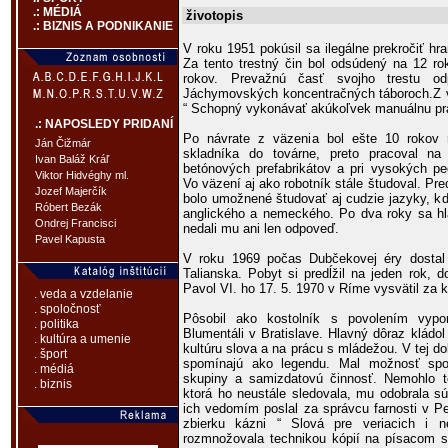
.: MÉDIÁ
životopis
.: BIZNIS A PODNIKANIE
V roku 1951 pokúsil sa ilegálne prekročiť hr
Za tento trestný čin bol odsúdený na 12 ro
rokov. Prevažnú časť svojho trestu o
Jáchymovských koncentračných táboroch.Z v
“ Schopný vykonávať akúkoľvek manuálnu pr
.: NAPOSLEDY PRIDANÍ
Po návrate z väzenia bol ešte 10 rokov r
Ján Čižmár
skladníka do továrne, preto pracoval na
Ivan Baláž Kráľ
betónových prefabrikátov a pri vysokých pe
Viktor Hidvéghy ml.
Vo väzení aj ako robotník stále študoval. P
Jozef Majerčík
bolo umožnené študovať aj cudzie jazyky, kd
Róbert Bezák
anglického a nemeckého. Po dva roky sa hlá
Ondrej Francisci
nedali mu ani len odpoveď.
Pavel Kapusta
V roku 1969 počas Dubčekovej éry dostal 
Talianska. Pobyt si predĺžil na jeden rok, 
Pavol VI. ho 17. 5. 1970 v Ríme vysvätil za 
. veda a vzdelanie
. spoločnosť
Pôsobil ako kostolník s povolením vyp
. politika
Blumentáli v Bratislave. Hlavný dôraz kládo
. kultúra a umenie
kultúru slova a na prácu s mládežou. V tej dob
. šport
spomínajú ako legendu. Mal možnosť spo
. médiá
skupiny a samizdatovú činnosť. Nemohlo to
. biznis
ktorá ho neustále sledovala, mu odobrala sú
ich vedomím poslal za správcu farnosti v Pe
zbierku kázni “ Slová pre veriacich i n
rozmnožovala technikou kópií na písacom st