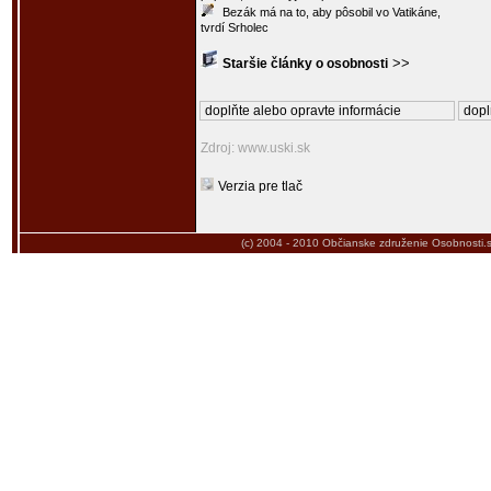
Bezák má na to, aby pôsobil vo Vatikáne,
tvrdí Srholec
>>
Staršie články o osobnosti
doplňte alebo opravte informácie
dopl
Zdroj: www.uski.sk
Verzia pre tlač
(c) 2004 - 2010
Občianske združenie Osobnosti.