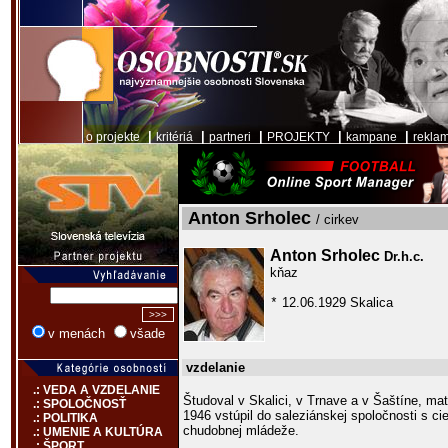
|
|
|
|
|
o projekte
kritériá
partneri
PROJEKTY
kampane
rekla
Anton Srholec
/ cirkev
Anton Srholec
Dr.h.c.
kňaz
12.06.1929 Skalica
*
v menách
všade
vzdelanie
.: VEDA A VZDELANIE
Študoval v Skalici, v Trnave a v Šaštíne, mat
.: SPOLOČNOSŤ
1946 vstúpil do saleziánskej spoločnosti s 
.: POLITIKA
chudobnej mládeže.
.: UMENIE A KULTÚRA
.: ŠPORT