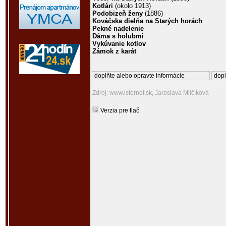
Kotlári
(okolo 1913)
Podobizeň ženy
(1886)
Kováčska dielňa na Starých horách
Pekné nadelenie
Dáma s holubmi
Vykúvanie kotlov
Zámok z karát
doplňte alebo opravte informácie
dopl
Zdroj: www.isternet.sk, Jaroslava Milčíková
Verzia pre tlač