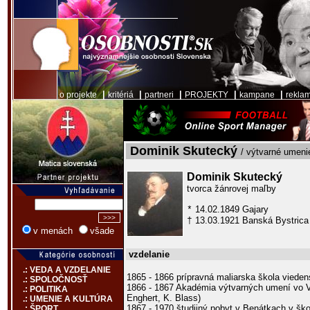
|
|
|
|
|
o projekte
kritériá
partneri
PROJEKTY
kampane
rekla
Dominik Skutecký
/ výtvarné umeni
Dominik Skutecký
tvorca žánrovej maľby
14.02.1849 Gajary
*
13.03.1921 Banská Bystrica
†
v menách
všade
vzdelanie
.: VEDA A VZDELANIE
1865 - 1866 prípravná maliarska škola viede
.: SPOLOČNOSŤ
1866 - 1867 Akadémia výtvarných umení vo Vi
.: POLITIKA
Enghert, K. Blass)
.: UMENIE A KULTÚRA
1867 - 1970 študijný pobyt v Benátkach v škol
.: ŠPORT