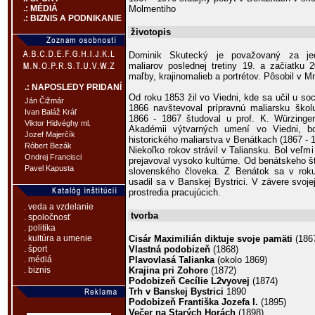
Molmentiho
.: MÉDIÁ
.: BIZNIS A PODNIKANIE
životopis
Dominik Skutecký je považovaný za jed
maliarov poslednej tretiny 19. a začiatku 
maľby, krajinomalieb a portrétov. Pôsobil v 
.: NAPOSLEDY PRIDANÍ
Od roku 1853 žil vo Viedni, kde sa učil u so
Ján Čižmár
1866 navštevoval prípravnú maliarsku škol
Ivan Baláž Kráľ
1866 - 1867 študoval u prof. K. Würzinge
Viktor Hidvéghy ml.
Akadémii výtvarných umení vo Viedni, b
Jozef Majerčík
historického maliarstva v Benátkach (1867 - 
Róbert Bezák
Niekoľko rokov strávil v Taliansku. Bol veľ
Ondrej Francisci
prejavoval vysoko kultúrne. Od benátskeho š
Pavel Kapusta
slovenského človeka. Z Benátok sa v roku
usadil sa v Banskej Bystrici. V závere svoj
prostredia pracujúcich.
. veda a vzdelanie
tvorba
. spoločnosť
. politika
Cisár Maximilián diktuje svoje pamäti
(186
. kultúra a umenie
Vlastná podobizeň
(1868)
. šport
Plavovlasá Talianka
(okolo 1869)
. médiá
Krajina pri Zohore
(1872)
. biznis
Podobizeň Cecílie L2vyovej
(1874)
Trh v Banskej Bystrici
1890
Podobizeň Františka Jozefa I.
(1895)
Večer na Starých Horách
(1898)