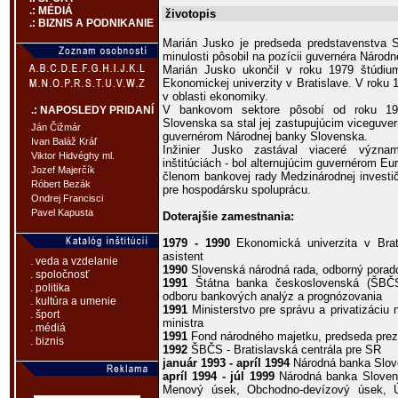
.: MÉDIÁ
životopis
.: BIZNIS A PODNIKANIE
Marián Jusko je predseda predstavenstva
minulosti pôsobil na pozícii guvernéra Národ
Marián Jusko ukončil v roku 1979 štúdiu
Ekonomickej univerzity v Bratislave. V roku
v oblasti ekonomiky.
V bankovom sektore pôsobí od roku 19
.: NAPOSLEDY PRIDANÍ
Slovenska sa stal jej zastupujúcim viceguve
Ján Čižmár
guvernérom Národnej banky Slovenska.
Ivan Baláž Kráľ
Inžinier Jusko zastával viaceré význa
Viktor Hidvéghy ml.
inštitúciách - bol alternujúcim guvernérom Eu
Jozef Majerčík
členom bankovej rady Medzinárodnej investi
Róbert Bezák
pre hospodársku spoluprácu.
Ondrej Francisci
Pavel Kapusta
Doterajšie zamestnania:
1979 - 1990
Ekonomická univerzita v Brati
asistent
. veda a vzdelanie
1990
Slovenská národná rada, odborný porad
. spoločnosť
1991
Štátna banka československá (ŠBČS),
. politika
odboru bankových analýz a prognózovania
. kultúra a umenie
1991
Ministerstvo pre správu a privatizáciu
. šport
ministra
. médiá
1991
Fond národného majetku, predseda prez
. biznis
1992
ŠBČS - Bratislavská centrála pre SR
január 1993 - apríl 1994
Národná banka Slove
apríl 1994 - júl 1999
Národná banka Slovens
Menový úsek, Obchodno-devízový úsek, Ú