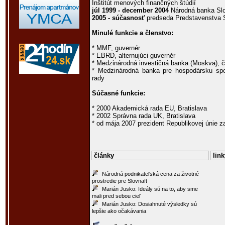
Inštitút menových finančných štúdií
júl 1999 - december 2004
Národná banka Slo
2005 - súčasnosť
predseda Predstavenstva Sl
Minulé funkcie a členstvo:
* MMF, guvernér
* EBRD, alternujúci guvernér
* Medzinárodná investičná banka (Moskva), č
* Medzinárodná banka pre hospodársku spo
rady
Súčasné funkcie:
* 2000 Akademická rada EU, Bratislava
* 2002 Správna rada UK, Bratislava
* od mája 2007 prezident Republikovej únie ­
články
link
Národná podnikateľská cena za životné
prostredie pre Slovnaft
Marián Jusko: Ideály sú na to, aby sme
mali pred sebou cieľ
Marián Jusko: Dosiahnuté výsledky sú
lepšie ako očakávania