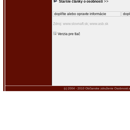
>>
Staršie články o osobnosti
doplňte alebo opravte informácie
dopl
Zdroj: www.slovnaft.sk; www.asb.sk
Verzia pre tlač
(c) 2004 - 2010
Občianske združenie Osobnosti.