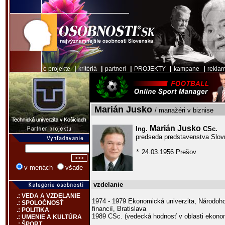
|
|
|
|
|
o projekte
kritériá
partneri
PROJEKTY
kampane
rekla
Marián Jusko
/ manažéri v biznise
Marián Jusko
Ing.
CSc.
predseda predstavenstva Slov
24.03.1956 Prešov
*
v menách
všade
vzdelanie
.: VEDA A VZDELANIE
1974 - 1979 Ekonomická univerzita, Národoho
.: SPOLOČNOSŤ
financií, Bratislava
.: POLITIKA
1989 CSc. (vedecká hodnosť v oblasti ekono
.: UMENIE A KULTÚRA
.: ŠPORT