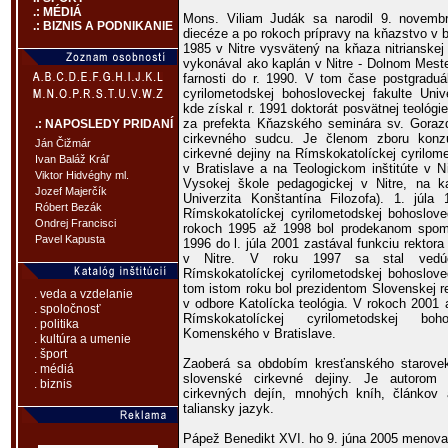
.: MÉDIÁ
Mons. Viliam Judák sa narodil 9. novembr
.: BIZNIS A PODNIKANIE
diecéze a po rokoch prípravy na kňazstvo v b
1985 v Nitre vysvätený na kňaza nitrianskej
vykonával ako kaplán v Nitre - Dolnom Mest
farnosti do r. 1990. V tom čase postgraduá
cyrilometodskej bohosloveckej fakulte Uni
kde získal r. 1991 doktorát posvätnej teológ
za prefekta Kňazského seminára sv. Gorazd
.: NAPOSLEDY PRIDANÍ
cirkevného sudcu. Je členom zboru konz
Ján Čižmár
cirkevné dejiny na Rímskokatolíckej cyrilom
Ivan Baláž Kráľ
v Bratislave a na Teologickom inštitúte v N
Viktor Hidvéghy ml.
Vysokej škole pedagogickej v Nitre, na ka
Jozef Majerčík
Univerzita Konštantína Filozofa). 1. jú
Róbert Bezák
Rímskokatolíckej cyrilometodskej bohoslove
Ondrej Francisci
rokoch 1995 až 1998 bol prodekanom spomín
Pavel Kapusta
1996 do l. júla 2001 zastával funkciu rekto
v Nitre. V roku 1997 sa stal vedúc
Rímskokatolíckej cyrilometodskej bohoslove
tom istom roku bol prezidentom Slovenskej 
. veda a vzdelanie
v odbore Katolícka teológia. V rokoch 2001 
. spoločnosť
Rímskokatolíckej cyrilometodskej boho
. politika
Komenského v Bratislave.
. kultúra a umenie
. šport
Zaoberá sa obdobím kresťanského starove
. médiá
slovenské cirkevné dejiny. Je autorom 
. biznis
cirkevných dejín, mnohých kníh, článkov
taliansky jazyk.
Pápež Benedikt XVI. ho 9. júna 2005 menoval