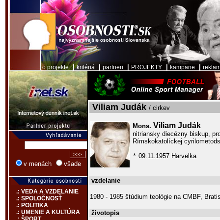
|
|
|
|
|
o projekte
kritériá
partneri
PROJEKTY
kampane
rekla
Viliam Judák
/ cirkev
Viliam Judák
Mons.
nitriansky diecézny biskup, pr
Rímskokatolíckej cyrilometods
09.11.1957 Harvelka
*
v menách
všade
vzdelanie
.: VEDA A VZDELANIE
1980 - 1985 štúdium teológie na CMBF, Brati
.: SPOLOČNOSŤ
.: POLITIKA
.: UMENIE A KULTÚRA
životopis
.: ŠPORT