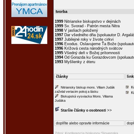
tvorba
1999
Nitrianske biskupstvo v dejinách
1999
Sv. Svorad - Patrón mesta Nitra
1998
V jasliach položený
1997
Dar všedného dňa (spoluautor D. Argalá
1997
Jubilejné roky v živote cirkvi
1996
Exodus. Oslavujeme Ťa Bože (spoluaut
1996
Krížová cesta národných svätcov
1995
Všedný deň v Božej prítomnosti
1994
Od Gorazda ku Gorazdovcom (spoluauto
1993
Myšlienky z éteru
články
link
K
Nitriansky biskup mons. Viliam Judák
zaželal veriacim pokoj a lásku
K
Biskupská vysviacka Mons. Viliama
Judáka
>>
Staršie články o osobnosti
doplňte alebo opravte informácie
dopl
Zdroj: Konferencia biskupov Slovenska