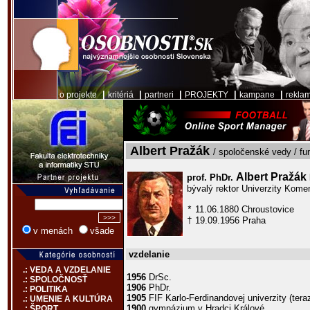
|
|
|
|
|
o projekte
kritériá
partneri
PROJEKTY
kampane
rekla
Albert Pražák
/ spoločenské vedy / fu
Albert Pražák
prof. PhDr.
bývalý rektor Univerzity Kome
11.06.1880 Chroustovice
*
19.09.1956 Praha
†
v menách
všade
vzdelanie
.: VEDA A VZDELANIE
1956
DrSc.
.: SPOLOČNOSŤ
1906
PhDr.
.: POLITIKA
1905
FIF Karlo-Ferdinandovej univerzity (tera
.: UMENIE A KULTÚRA
1900
gymnázium v Hradci Králové
.: ŠPORT