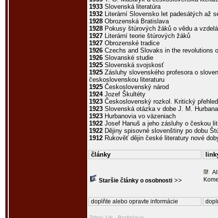
1933
Slovenská literatúra
1932
Literární Slovensko let padesátých až
1928
Obrozenská Bratislava
1928
Pokusy štúrových žáků o vědu a vzdelá
1927
Literární teorie štúrových žáků
1927
Obrozenské tradice
1926
Czechs and Slovaks in the revolutions 
1926
Slovanské studie
1925
Slovenská svojskosť
1925
Zásluhy slovenského profesora o sloven
československou literaturu
1925
Československý národ
1924
Jozef Škultéty
1923
Československý rozkol. Kritický přehled 
1923
Slovenská otázka v dobe J. M. Hurbana
1923
Hurbanovia vo väzeniach
1922
Josef Hanuš a jeho zásluhy o českou liter
1922
Dějiny spisovné slovenštiny po dobu Št
1912
Rukověť dějin české literatury nové dob
články
link
Al
Kome
>>
Staršie články o osobnosti
doplňte alebo opravte informácie
dopl