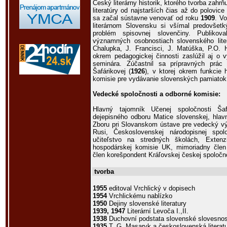
Český literárny historik, ktorého tvorba zahrň
literatúry od najstarších čias až do polovice 
sa začal sústavne venovať od roku
1909
. V
literárnom Slovensku si všímal predovšetk
problém spisovnej slovenčiny. Publikov
významných osobnostiach slovenského liter
Chalupka, J. Francisci, J. Matúška, P.O. 
okrem pedagogickej činnosti zaslúžil aj o 
seminára. Zúčastnil sa prípravných prác
Šafárikovej (
1926
), v ktorej okrem funkcie
komisie pre vydávanie slovenských pamiatok
Vedecké spoločnosti a odborné komisie:
Hlavný tajomník Učenej spoločnosti Šafá
dejepisného odboru Matice slovenskej, hlavn
Zboru pri Slovanskom ústave pre vedecký v
Rusi, Československej národopisnej spol
učiteľstvo na stredných školách, Exten
hospodárskej komisie UK, mimoriadny čle
člen korešpondent Kráľovskej českej spoločn
tvorba
1955
editoval Vrchlický v dopisech
1954
Vrchlickému nablízko
1950
Dejiny slovenské literatury
1939, 1947
Literární Levoča I.,II.
1938
Duchovní podstata slovenské slovesnos
1935
T. G. Masaryk a československá literat