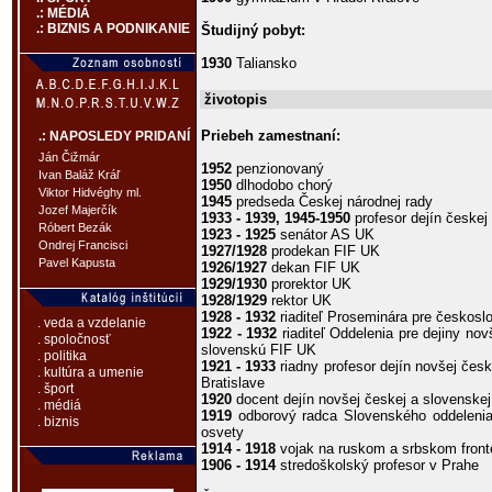
.: MÉDIÁ
.: BIZNIS A PODNIKANIE
Študijný pobyt:
1930
Taliansko
životopis
Priebeh zamestnaní:
.: NAPOSLEDY PRIDANÍ
Ján Čižmár
1952
penzionovaný
Ivan Baláž Kráľ
1950
dlhodobo chorý
Viktor Hidvéghy ml.
1945
predseda Českej národnej rady
Jozef Majerčík
1933 - 1939, 1945-1950
profesor dejín českej 
Róbert Bezák
1923 - 1925
senátor AS UK
Ondrej Francisci
1927/1928
prodekan FIF UK
Pavel Kapusta
1926/1927
dekan FIF UK
1929/1930
prorektor UK
1928/1929
rektor UK
1928 - 1932
riaditeľ Proseminára pre českoslo
. veda a vzdelanie
1922 - 1932
riaditeľ Oddelenia pre dejiny novše
. spoločnosť
slovenskú FIF UK
. politika
1921 - 1933
riadny profesor dejín novšej česk
. kultúra a umenie
Bratislave
. šport
1920
docent dejín novšej českej a slovenskej 
. médiá
1919
odborový radca Slovenského oddelenia 
. biznis
osvety
1914 - 1918
vojak na ruskom a srbskom front
1906 - 1914
stredoškolský profesor v Prahe