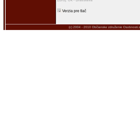
Zdroj: Uk - Bratislava
Verzia pre tlač
(c) 2004 - 2010
Občianske združenie Osobnosti.