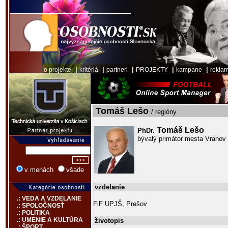
|
|
|
|
|
o projekte
kritériá
partneri
PROJEKTY
kampane
rekla
Tomáš Lešo
/ regióny
Tomáš Lešo
PhDr.
bývalý primátor mesta Vranov
v menách
všade
vzdelanie
.: VEDA A VZDELANIE
FiF UPJŠ, Prešov
.: SPOLOČNOSŤ
.: POLITIKA
.: UMENIE A KULTÚRA
životopis
.: ŠPORT