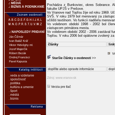
.: MÉDIÁ
Pochádza z Bunkoviec, okres Sobrance. Abs
.: BIZNIS A PODNIKANIE
fakulte UPJŠ v Prešove.
Vo Vranove nad Topľou žije od roku 1969. Uč
SVŠ. V roku 1979 bol menovaný za zástupcu
učilišti textilnom. Vo funkcii riaditeľa menova
Vo volebnom období 1998 - 2002 bol čle
zástupcom primátora mesta.
Vo volebnom období 2002 - 2006 zastával fu
.: NAPOSLEDY PRIDANÍ
Topľou. V roku 2006 bol opätovne zvolený za
Ján Čižmár
Ivan Baláž Kráľ
články
link
Viktor Hidvéghy ml.
Jozef Majerčík
Róbert Bezák
Vr
Ondrej Francisci
>>
Staršie články o osobnosti
Pavel Kapusta
doplňte alebo opravte informácie
dopl
. veda a vzdelanie
Zdroj: www.vranov.sk
. spoločnosť
. politika
Verzia pre tlač
. kultúra a umenie
. šport
. médiá
. biznis