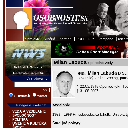
|
|
|
|
|
o projekte
kritériá
partneri
PROJEKTY
kampane
rekla
Milan Labuda
/ prírodné vedy
Milan Labuda
RNDr.
DrSc.
slovenský vedec, zoológ, para
22.03.1945 Oponice (okr. To
*
31.08.2007
†
v menách
všade
vzdelanie
.: VEDA A VZDELANIE
1963 - 1968
Prírodovedecká fakulta Univerzi
.: SPOLOČNOSŤ
.: POLITIKA
Študijné pobyty:
.: UMENIE A KULTÚRA
.: ŠPORT