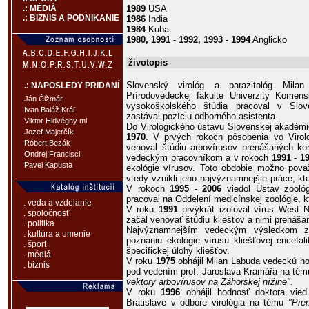
1989
USA
.: MÉDIÁ
.: BIZNIS A PODNIKANIE
1986
India
1984
Kuba
1980, 1991 - 1992, 1993 - 1994
Anglicko
životopis
Slovenský virológ a parazitológ Milan
.: NAPOSLEDY PRIDANÍ
Prírodovedeckej fakulte Univerzity Komen
Ján Čižmár
vysokoškolského štúdia pracoval v Sl
Ivan Baláž Kráľ
zastával pozíciu odborného asistenta.
Viktor Hidvéghy ml.
Do Virologického ústavu Slovenskej akadémie
Jozef Majerčík
1970
. V prvých rokoch pôsobenia vo Viro
Róbert Bezák
venoval štúdiu arbovírusov prenášaných k
Ondrej Francisci
vedeckým pracovníkom a v rokoch
1991 - 1
Pavel Kapusta
ekológie vírusov. Toto obdobie možno pova
vtedy vznikli jeho najvýznamnejšie práce, kt
V rokoch
1995 - 2006
viedol Ústav zoológ
pracoval na Oddelení medicínskej zoológie, k
. veda a vzdelanie
V roku
1991
prvýkrát izoloval vírus West N
. spoločnosť
začal venovať štúdiu kliešťov a nimi prenášan
. politika
Najvýznamnejším vedeckým výsledkom z 
. kultúra a umenie
poznaniu ekológie vírusu kliešťovej encefal
. šport
špecifickej úlohy kliešťov.
. médiá
V roku
1975
obhájil Milan Labuda vedeckú ho
. biznis
pod vedením prof. Jaroslava Kramářa na té
vektory arbovírusov na Záhorskej nížine"
.
V roku
1996
obhájil hodnosť doktora vie
Bratislave v odbore virológia na tému
"Pren