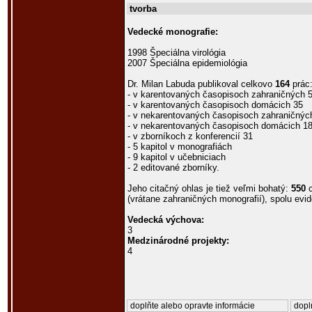
tvorba
Vedecké monografie:
1998 Špeciálna virológia
2007 Špeciálna epidemiológia
Dr. Milan Labuda publikoval celkovo
164
prác
- v karentovaných časopisoch zahraničných 
- v karentovaných časopisoch domácich 35
- v nekarentovaných časopisoch zahraničnýc
- v nekarentovaných časopisoch domácich 1
- v zborníkoch z konferencií 31
- 5 kapitol v monografiách
- 9 kapitol v učebniciach
- 2 editované zborníky.
Jeho citačný ohlas je tiež veľmi bohatý:
550
c
(vrátane zahraničných monografií), spolu ev
Vedecká výchova:
3
Medzinárodné projekty:
4
doplňte alebo opravte informácie
dopl