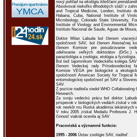
nový pohľad na ekológiu kliešťami prenášanéh
Absolvoval niekoľko dlhodobých stáží v zahr
and Tropical Medicine, London, Instituto d
Habana, Cuba, National Institute of Virol
Microbiology, Colorado State University, F
Institute of Virology and Environmental Mic
Instituto Nacional de Saude, Aguas de Moura,
Doktor Milan Labuda bol členom viacerýc
spoločnosti SAV, bol členom Atestačnej ko
členom Komisie pre posudzovanie vedec
udeľovanie veľkých doktorátov (DrSc.) 
parazitológia a zoológia, etológia a fyziológia.
Bol tiež tajomníkom Vedeckého kolégia SAV 
členom Vedeckej rady Prírodovedeckej f
Komisie VEGA pre biologické a ekologic
spoločností American Society for Tropical 
entomologickej spoločnosť pri SAV a Slovenske
SAV.
Z pozície riaditeľa viedol WHO Collaborating 
Research.
Za svoju vedeckú prácu bol doktor Labud
príspevok v biologických vedách získal v ro
rok neskôr mu Ruská akadémia lekárskych vi
V roku 2005 získal Medailu Profesora J.
činnosť viakrát ocenila aj SAV.
Pracoviská a významné funkcie:
1995 - 2006
Ústav zoológie SAV, riaditeľ