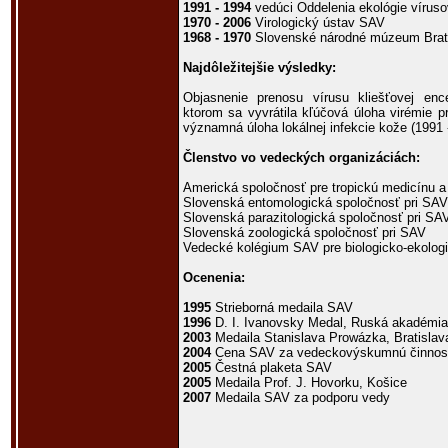
1991 - 1994
vedúci Oddelenia ekológie víruso
1970 - 2006
Virologický ústav SAV
1968 - 1970
Slovenské národné múzeum Brat
Najdôležitejšie výsledky:
Objasnenie prenosu vírusu kliešťovej ence
ktorom sa vyvrátila kľúčová úloha virémie p
významná úloha lokálnej infekcie kože (1991 
Členstvo vo vedeckých organizáciách:
Americká spoločnosť pre tropickú medicínu a
Slovenská entomologická spoločnosť pri SAV
Slovenská parazitologická spoločnosť pri SA
Slovenská zoologická spoločnosť pri SAV
Vedecké kolégium SAV pre biologicko-ekolog
Ocenenia:
1995
Strieborná medaila SAV
1996
D. I. Ivanovsky Medal, Ruská akadémia
2003
Medaila Stanislava Prowázka, Bratislav
2004
Cena SAV za vedeckovýskumnú činnos
2005
Čestná plaketa SAV
2005
Medaila Prof. J. Hovorku, Košice
2007
Medaila SAV za podporu vedy