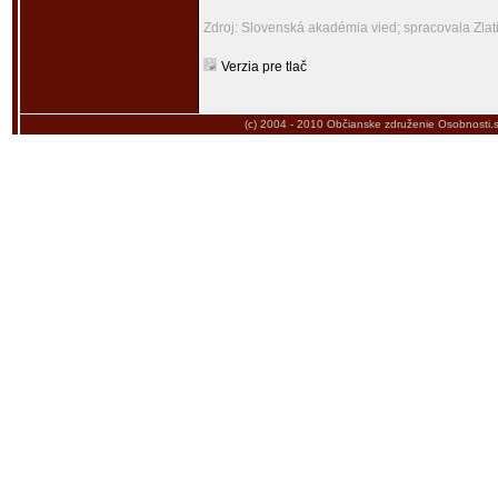
Zdroj: Slovenská akadémia vied; spracovala Zla
Verzia pre tlač
(c) 2004 - 2010
Občianske združenie Osobnosti.