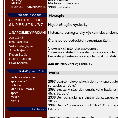
Maďarsko (viackrát)
.: MÉDIÁ
.: BIZNIS A PODNIKANIE
1980
Estónsko
životopis
Najdôležitejšie výsledky:
Historicko-demografický výskum slovenskéh
.: NAPOSLEDY PRIDANÍ
Ján Čižmár
Členstvo vo vedeckých organizáciách:
Ivan Baláž Kráľ
Viktor Hidvéghy ml.
Slovenská historická spoločnosť
Jozef Majerčík
Slovenská štatistická a demografická spoloč
Róbert Bezák
Genealogicko-heraldická spoločnosť pri Matic
Ondrej Francisci
Pavel Kapusta
e-mail:
histkkohu@savba.sk
tvorba
. veda a vzdelanie
1997
Lexikón slovenských dejín. (v spoluauto
. spoločnosť
(Bratislava , 357s)
. politika
1997
Súčasný stav demografického bádania n
. kultúra a umenie
45, s 61-65 s)
. šport
1990
Demografický a sídlištný obraz západné
. médiá
181s)
. biznis
1987
Dejiny Slovenska II. (1526 - 1848) (v sp
847 s.)