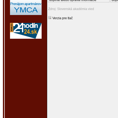
doplňte alebo opravte informácie
dopl
Zdroj: Slovenská akadémia vied
Verzia pre tlač