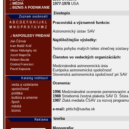
1977-1978
USA
.: MÉDIÁ
.: BIZNIS A PODNIKANIE
životopis
Pracoviská a významné funkcie:
Astronomický ústav SAV
.: NAPOSLEDY PRIDANÍ
Najdôležitejšie výsledky:
Ján Čižmár
Ivan Baláž Kráľ
Teória pohybu malých telies slnečnej sústav
Viktor Hidvéghy ml.
Jozef Majerčík
Členstvo vo vedeckých organizáciách:
Róbert Bezák
Ondrej Francisci
Medzinárodná astronomická únia
Pavel Kapusta
Európska astronomická spoločnosť
Slovenská astronomická spoločnosť pri SAV
Ocenenia:
. veda a vzdelanie
. spoločnosť
1996
Medzinárodné ocenenie pomenovaním as
. politika
1988
Strieborná čestná plaketa SAV D. Štúra
. kultúra a umenie
1987
Zlatá medaila ČSAV za rozvoj progr
. šport
. médiá
e-mail:
pittich@savba.sk
. biznis
tvorba
Monografia: