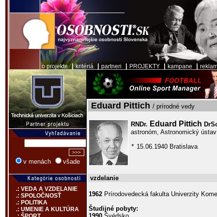
|
|
|
|
|
o projekte
kritériá
partneri
PROJEKTY
kampane
rekla
Eduard Pittich
/ prírodné vedy
Eduard Pittich
RNDr.
DrS
astronóm, Astronomický ústa
15.06.1940 Bratislava
*
v menách
všade
vzdelanie
.: VEDA A VZDELANIE
1962
Prírodovedecká fakulta Univerzity Kome
.: SPOLOČNOSŤ
.: POLITIKA
Študijné pobyty:
.: UMENIE A KULTÚRA
1990
Švédsko
.: ŠPORT