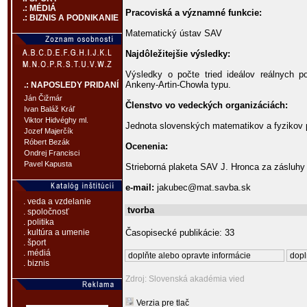
.: MÉDIÁ
Pracoviská a významné funkcie:
.: BIZNIS A PODNIKANIE
Matematický ústav SAV
Najdôležitejšie výsledky:
Výsledky o počte tried ideálov reálnych p
Ankeny-Artin-Chowla typu.
.: NAPOSLEDY PRIDANÍ
Ján Čižmár
Členstvo vo vedeckých organizáciách:
Ivan Baláž Kráľ
Viktor Hidvéghy ml.
Jednota slovenských matematikov a fyzikov 
Jozef Majerčík
Róbert Bezák
Ocenenia:
Ondrej Francisci
Pavel Kapusta
Strieborná plaketa SAV J. Hronca za zásluh
e-mail:
jakubec@mat.savba.sk
. veda a vzdelanie
tvorba
. spoločnosť
. politika
Časopisecké publikácie: 33
. kultúra a umenie
. šport
. médiá
doplňte alebo opravte informácie
dopl
. biznis
Zdroj: Slovenská akadémia vied
Verzia pre tlač