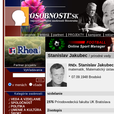
|
|
|
|
|
o projekte
kritériá
partneri
PROJEKTY
kampane
rekla
Stanislav Jakubec
/ prírodné vedy
Stanislav Jakube
RNDr.
matematik, Matematický ústa
07.09.1948 Brodské
*
v menách
všade
vzdelanie
.: VEDA A VZDELANIE
1976
Prírodovedecká fakulta UK Bratislava
.: SPOLOČNOSŤ
.: POLITIKA
.: UMENIE A KULTÚRA
životopis
.: ŠPORT