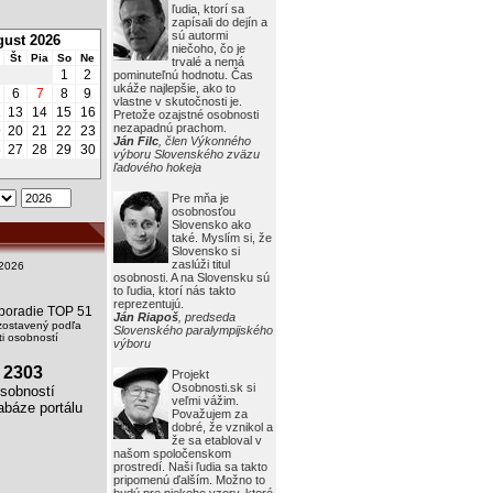
ľudia, ktorí sa
zapísali do dejín a
sú autormi
ust 2026
niečoho, čo je
Št
Pia
So
Ne
trvalé a nemá
1
2
pominuteľnú hodnotu. Čas
ukáže najlepšie, ako to
6
7
8
9
vlastne v skutočnosti je.
2
13
14
15
16
Pretože ozajstné osobnosti
nezapadnú prachom.
9
20
21
22
23
Ján Filc
, člen Výkonného
6
27
28
29
30
výboru Slovenského zväzu
ľadového hokeja
Pre mňa je
osobnosťou
Slovensko ako
také. Myslím si, že
Slovensko si
zaslúži titul
2026
osobnosti. A na Slovensku sú
to ľudia, ktorí nás takto
reprezentujú.
i poradie TOP 51
Ján Riapoš
, predseda
zostavený podľa
Slovenského paralympijského
i osobností
výboru
2303
Projekt
Osobnosti.sk si
obností
veľmi vážim.
báze portálu
Považujem za
dobré, že vznikol a
že sa etabloval v
našom spoločenskom
prostredí. Naši ľudia sa takto
pripomenú ďalším. Možno to