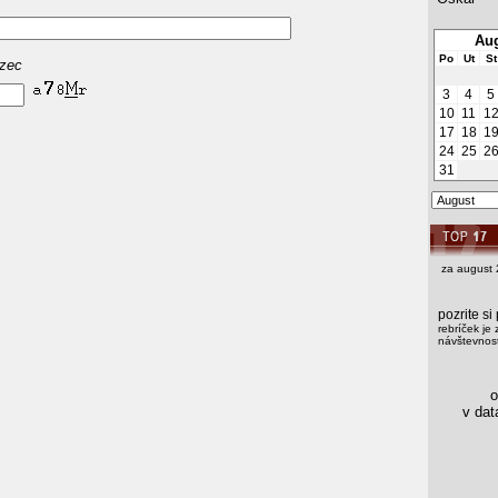
Aug
Po
Ut
St
azec
3
4
5
10
11
1
17
18
1
24
25
2
31
za august 
pozrite s
rebríček je 
návštevnost
os
v data