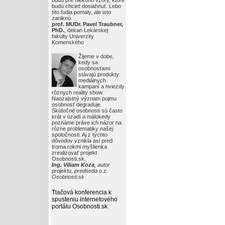
budú pre niekoho vzory, ktoré
budú chcieť dosiahnuť. Lebo
títo ľudia pomaly, ale isto
zaniknú.
prof. MUDr. Pavel Traubner,
PhD.
, dekan Lekárskej
fakulty Univerzity
Komenského
Žijeme v dobe,
kedy sa
osobnosťami
stávajú produkty
mediálnych
kampaní a hviezdy
rôznych reality show.
Naozajstný význam pojmu
osobnosť degraduje.
Skutočné osobnosti sú často
krát v úzadí a málokedy
poznáme práve ich názor na
rôzne problematiky našej
spoločnosti. Aj z týchto
dôvodov vznikla asi pred
troma rokmi myšlienka
zrealizovať projekt
Osobnosti.sk.
Ing. Viliam Koza
, autor
projektu, predseda o.z.
Osobnosti.sk
Tlačová konferencia k
spusteniu internetového
portálu Osobnosti.sk
.