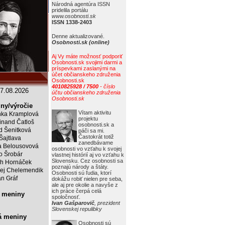
Národná agentúra ISSN
pridelila portálu
www.osobnosti.sk
ISSN 1338-2403
Denne aktualizované.
Osobnosti.sk (online)
Aj Vy máte možnosť podporiť
Osobnosti.sk svojimi darmi a
príspevkami zaslanými na
účet občianskeho združenia
Osobnosti.sk
4010825928 / 7500
- číslo
7.08.2026
účtu občianskeho združenia
Osobnosti.sk
ny/výročie
Vítam aktivitu
ka Kramplová
projektu
inand Čatloš
osobnosti.sk a
id Šenitková
páči sa mi.
Častokrát totiž
 Šajtlava
zanedbávame
 Belousovová
osobnosti vo vzťahu k svojej
o Šrobár
vlastnej histórií aj vo vzťahu k
Slovensku. Cez osobnosti sa
ch Hornáček
poznajú národy a štáty.
ej Chelemendik
Osobnosti sú ľudia, ktorí
an Gráf
dokážu robiť nielen pre seba,
ale aj pre okolie a navyše z
ich práce čerpá celá
 meniny
spoločnosť.
Ivan Gašparovič
, prezident
Slovenskej repulibky
á meniny
Osobnosti sú