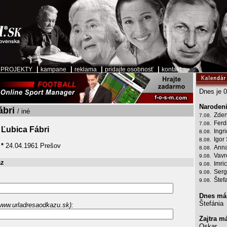
|
|
|
|
|
PROJEKTY
kampane
reklama
pridajte osobnosť
kontakt
Dnes je 0
Narodeni
ábri
/ iné
Zden
7.08.
Ferd
7.08.
Ľubica Fábri
Ingr
8.08.
Igor
8.08.
*
24.04.1961 Prešov
Anna
8.08.
Vavr
9.08.
az
Imri
9.08.
Serg
9.08.
Štef
9.08.
Dnes má
Štefánia
www.urladresaodkazu.sk):
Zajtra m
Oskar