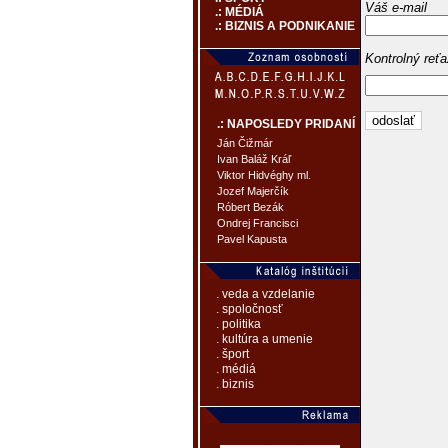
Váš e-mail
.: MÉDIÁ
.: BIZNIS A PODNIKANIE
Kontrolný reť
.: NAPOSLEDY PRIDANÍ
Ján Čižmár
Ivan Baláž Kráľ
Viktor Hidvéghy ml.
Jozef Majerčík
Róbert Bezák
Ondrej Francisci
Pavel Kapusta
. veda a vzdelanie
. spoločnosť
. politika
. kultúra a umenie
. šport
. médiá
. biznis