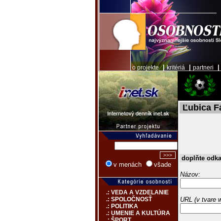
|
|
o projekte
kritériá
partneri
Ľubica F
doplňte odk
v menách
všade
Názov:
.: VEDA A VZDELANIE
URL (v tvare 
.: SPOLOČNOSŤ
.: POLITIKA
.: UMENIE A KULTÚRA
.: ŠPORT