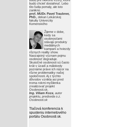
budú pre niekoho vzory, ktoré
budú chcieť dosiahnuť. Lebo
títo ľudia pomaly, ale isto
zaniknú.
prof. MUDr. Pavel Traubner,
PhD.
, dekan Lekárskej
fakulty Univerzity
Komenského
Žijeme v dobe,
kedy sa
osobnosťami
stávajú produkty
mediálnych
kampaní a hviezdy
rôznych reality show.
Naozajstný význam pojmu
osobnosť degraduje.
Skutočné osobnosti sú často
krát v úzadí a málokedy
poznáme práve ich názor na
rôzne problematiky našej
spoločnosti. Aj z týchto
dôvodov vznikla asi pred
troma rokmi myšlienka
zrealizovať projekt
Osobnosti.sk.
Ing. Viliam Koza
, autor
projektu, predseda o.z.
Osobnosti.sk
Tlačová konferencia k
spusteniu internetového
portálu Osobnosti.sk
.