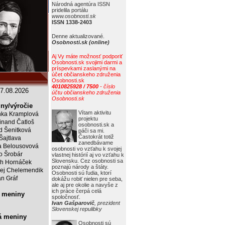
Národná agentúra ISSN
pridelila portálu
www.osobnosti.sk
ISSN 1338-2403
Denne aktualizované.
Osobnosti.sk (online)
Aj Vy máte možnosť podporiť
Osobnosti.sk svojimi darmi a
príspevkami zaslanými na
účet občianskeho združenia
Osobnosti.sk
4010825928 / 7500
- číslo
7.08.2026
účtu občianskeho združenia
Osobnosti.sk
ny/výročie
Vítam aktivitu
ka Kramplová
projektu
inand Čatloš
osobnosti.sk a
id Šenitková
páči sa mi.
Častokrát totiž
 Šajtlava
zanedbávame
 Belousovová
osobnosti vo vzťahu k svojej
o Šrobár
vlastnej histórií aj vo vzťahu k
Slovensku. Cez osobnosti sa
ch Hornáček
poznajú národy a štáty.
ej Chelemendik
Osobnosti sú ľudia, ktorí
an Gráf
dokážu robiť nielen pre seba,
ale aj pre okolie a navyše z
ich práce čerpá celá
 meniny
spoločnosť.
Ivan Gašparovič
, prezident
Slovenskej repulibky
á meniny
Osobnosti sú