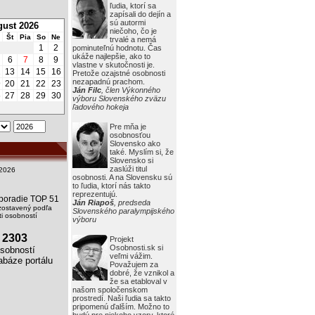
ľudia, ktorí sa
zapísali do dejín a
sú autormi
ust 2026
niečoho, čo je
Št
Pia
So
Ne
trvalé a nemá
1
2
pominuteľnú hodnotu. Čas
ukáže najlepšie, ako to
6
7
8
9
vlastne v skutočnosti je.
2
13
14
15
16
Pretože ozajstné osobnosti
nezapadnú prachom.
9
20
21
22
23
Ján Filc
, člen Výkonného
6
27
28
29
30
výboru Slovenského zväzu
ľadového hokeja
Pre mňa je
osobnosťou
Slovensko ako
také. Myslím si, že
Slovensko si
zaslúži titul
2026
osobnosti. A na Slovensku sú
to ľudia, ktorí nás takto
reprezentujú.
i poradie TOP 51
Ján Riapoš
, predseda
zostavený podľa
Slovenského paralympijského
i osobností
výboru
2303
Projekt
Osobnosti.sk si
obností
veľmi vážim.
báze portálu
Považujem za
dobré, že vznikol a
že sa etabloval v
našom spoločenskom
prostredí. Naši ľudia sa takto
pripomenú ďalším. Možno to