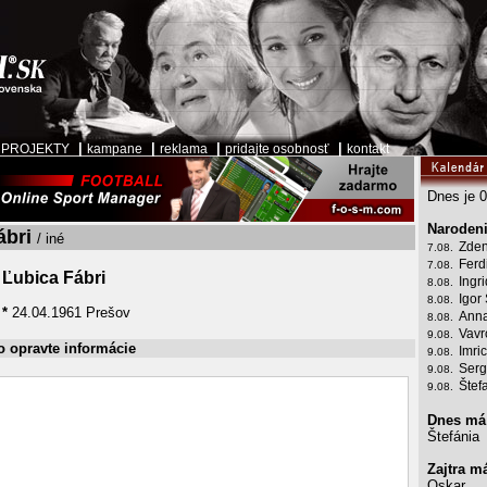
|
|
|
|
|
PROJEKTY
kampane
reklama
pridajte osobnosť
kontakt
Dnes je 0
Narodeni
ábri
/ iné
Zden
7.08.
Ferd
7.08.
Ľubica Fábri
Ingr
8.08.
Igor
8.08.
*
24.04.1961 Prešov
Anna
8.08.
Vavr
9.08.
o opravte informácie
Imri
9.08.
Serg
9.08.
Štef
9.08.
Dnes má
Štefánia
Zajtra m
Oskar