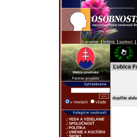
|
|
o projekte
kritériá
partneri
Ľubica F
doplňte aleb
v menách
všade
.: VEDA A VZDELANIE
.: SPOLOČNOSŤ
.: POLITIKA
.: UMENIE A KULTÚRA
.: ŠPORT