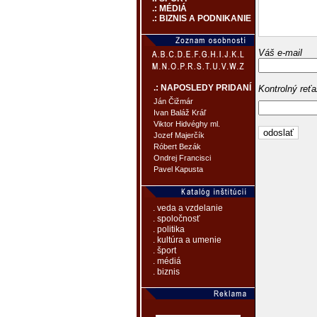
.: MÉDIÁ
.: BIZNIS A PODNIKANIE
Váš e-mail
.: NAPOSLEDY PRIDANÍ
Kontrolný reť
Ján Čižmár
Ivan Baláž Kráľ
Viktor Hidvéghy ml.
Jozef Majerčík
Róbert Bezák
Ondrej Francisci
Pavel Kapusta
. veda a vzdelanie
. spoločnosť
. politika
. kultúra a umenie
. šport
. médiá
. biznis