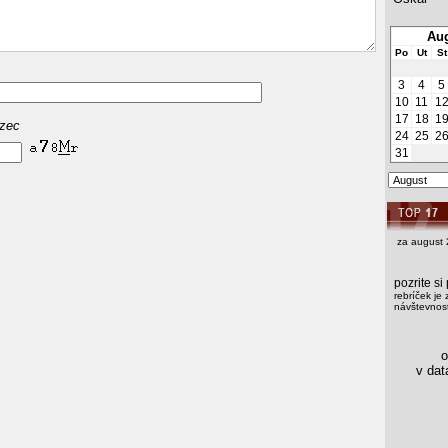
Aug
Po
Ut
St
3
4
5
10
11
1
17
18
1
azec
24
25
2
31
za august 
pozrite s
rebríček je 
návštevnost
os
v data