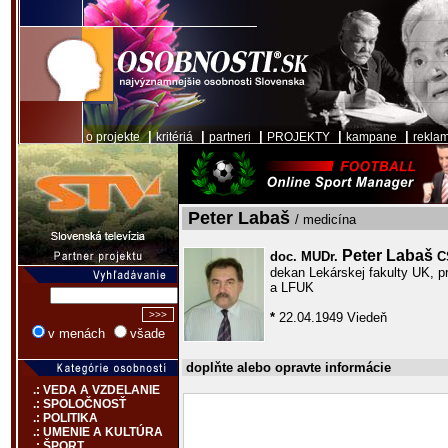
|
|
|
|
|
o projekte
kritériá
partneri
PROJEKTY
kampane
rekla
Peter Labaš
/ medicína
Peter Labaš
doc. MUDr.
C
dekan Lekárskej fakulty UK, pr
a LFUK
*
22.04.1949 Viedeň
v menách
všade
doplňte alebo opravte informácie
.: VEDA A VZDELANIE
.: SPOLOČNOSŤ
.: POLITIKA
.: UMENIE A KULTÚRA
.: ŠPORT