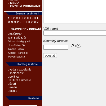
.: MÉDIÁ
.: BIZNIS A PODNIKANIE
Váš e-mail
.: NAPOSLEDY PRIDANÍ
Ján Čižmár
Ivan Baláž Kráľ
Kontrolný reťazec
Viktor Hidvéghy ml.
Jozef Majerčík
Róbert Bezák
Ondrej Francisci
Pavel Kapusta
. veda a vzdelanie
. spoločnosť
. politika
. kultúra a umenie
. šport
. médiá
. biznis